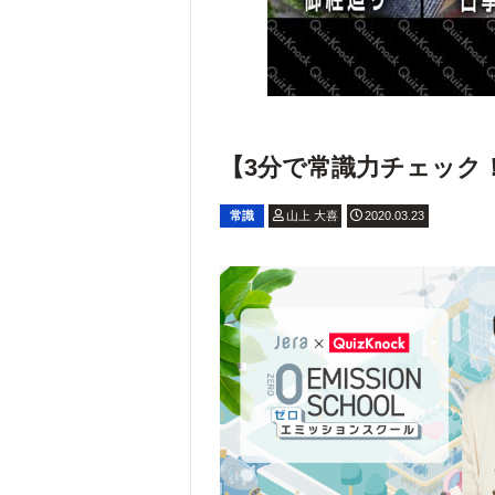
【3分で常識力チェック！】大
常識
山上 大喜
2020.03.23