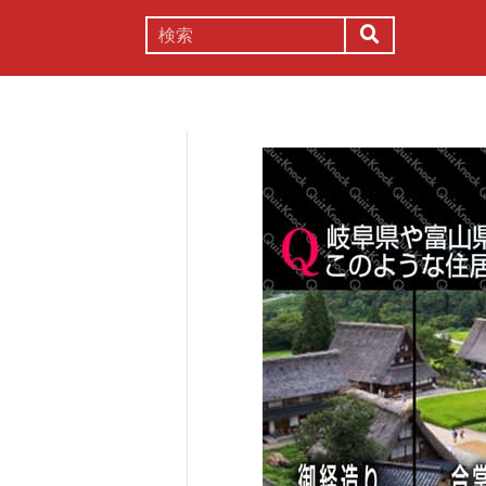
謎解き
コラム
常識
理系