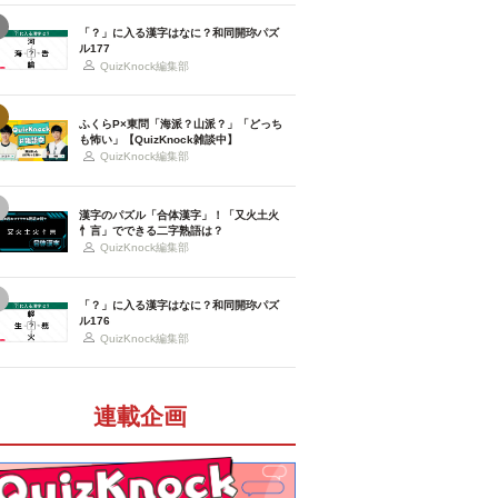
「？」に入る漢字はなに？和同開珎パズ
ル177
QuizKnock編集部
ふくらP×東問「海派？山派？」「どっち
も怖い」【QuizKnock雑談中】
QuizKnock編集部
漢字のパズル「合体漢字」！「又火土火
忄言」でできる二字熟語は？
QuizKnock編集部
「？」に入る漢字はなに？和同開珎パズ
ル176
QuizKnock編集部
連載企画