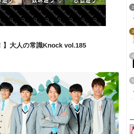
2
3
人の常識Knock vol.185
4
5