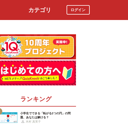
カテゴリ
ログイン
社会
スポーツ
時事ニュース
特集
ランキング
小学生でできる「転がる2つの円」の問
題、あなたは解ける？
木村 真実子