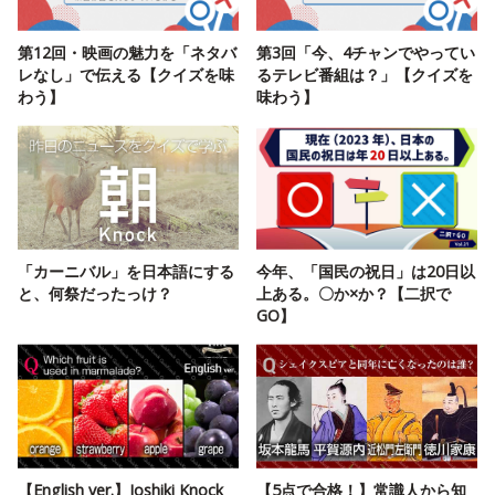
第12回・映画の魅力を「ネタバ
第3回「今、4チャンでやってい
レなし」で伝える【クイズを味
るテレビ番組は？」【クイズを
わう】
味わう】
「カーニバル」を日本語にする
今年、「国民の祝日」は20日以
と、何祭だったっけ？
上ある。〇か×か？【二択で
GO】
【English ver.】Joshiki Knock
【5点で合格！】常識人から知