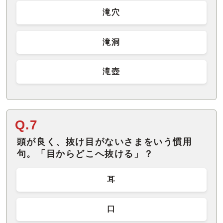
滝穴
滝洞
滝壺
Q.7
頭が良く、抜け目がないさまをいう慣用
句。「目からどこへ抜ける」？
耳
口