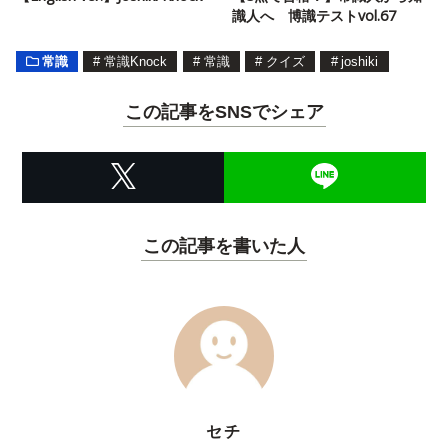
識人へ 博識テストvol.67
常識
#
常識Knock
#
常識
#
クイズ
#
joshiki
この記事をSNSでシェア
この記事を書いた人
セチ