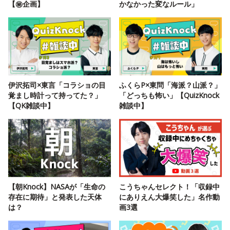
【㊙️企画】
かなかった変なルール」
伊沢拓司×東言「コラショの目
ふくらP×東問「海派？山派？」
覚まし時計って持ってた？」
「どっちも怖い」【QuizKnock
【QK雑談中】
雑談中】
【朝Knock】NASAが「生命の
こうちゃんセレクト！「収録中
存在に期待」と発表した天体
にありえん大爆笑した」名作動
は？
画3選