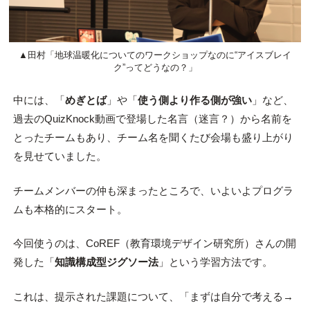
▲田村「地球温暖化についてのワークショップなのに“アイスブレイ
ク”ってどうなの？」
中には、「
めぎとば
」や「
使う側より作る側が強い
」など、
過去のQuizKnock動画で登場した名言（迷言？）から名前を
とったチームもあり、チーム名を聞くたび会場も盛り上がり
を見せていました。
チームメンバーの仲も深まったところで、いよいよプログラ
ムも本格的にスタート。
今回使うのは、CoREF（教育環境デザイン研究所）さんの開
発した「
知識構成型ジグソー法
」という学習方法です。
これは、提示された課題について、「まずは自分で考える→