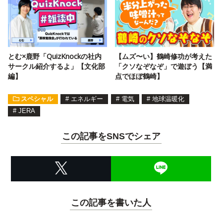
とむ×鹿野「QuizKnockの社内
【ムズ〜い】鶴崎修功が考えた
サークル紹介するよ」【文化部
「クソなぞなぞ」で遊ぼう【満
編】
点でほぼ鶴崎】
スペシャル
#
エネルギー
#
電気
#
地球温暖化
#
JERA
この記事をSNSでシェア
この記事を書いた人