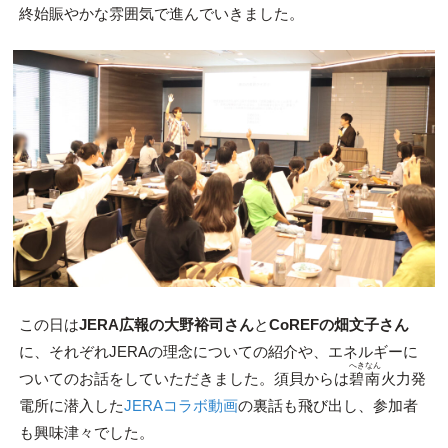
終始賑やかな雰囲気で進んでいきました。
この日は
JERA広報の大野裕司さん
と
CoREFの畑文子さん
に、それぞれJERAの理念についての紹介や、エネルギーに
へきなん
ついてのお話をしていただきました。須貝からは
碧南
火力発
電所に潜入した
JERAコラボ動画
の裏話も飛び出し、参加者
も興味津々でした。