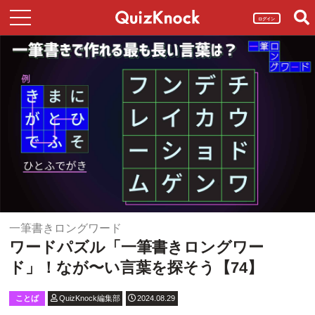
ログイン
一筆書きロングワード
ワードパズル「一筆書きロングワー
ド」！なが〜い言葉を探そう【74】
ことば
QuizKnock編集部
2024.08.29