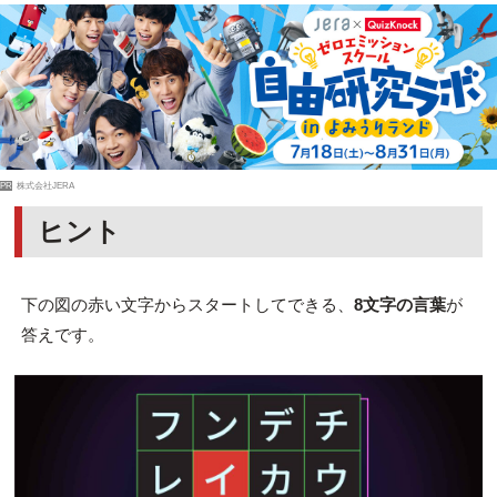
PR
株式会社JERA
ヒント
下の図の赤い文字からスタートしてできる、
8文字の言葉
が
答えです。