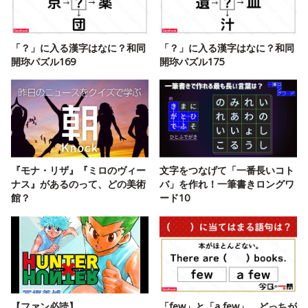
「？」に入る漢字はなに？和同
「？」に入る漢字はなに？和同
開珎パズル169
開珎パズル175
『モナ・リザ』『ミロのヴィー
文字をつなげて「一番長いコト
ナス』があるのって、どの美術
バ」を作れ！一筆書きロングワ
館？
ード10
【ファン必読】
「few」と「a few」、どっちが