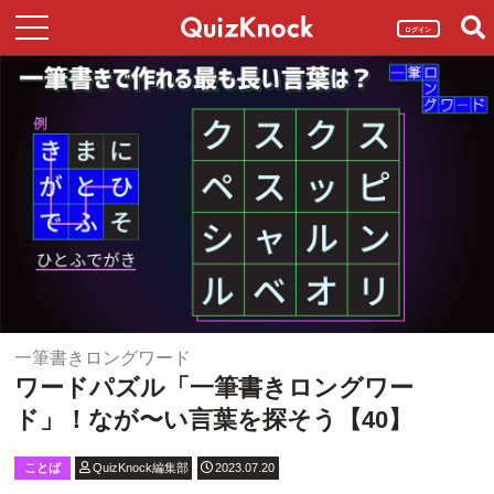
ログイン
一筆書きロングワード
ワードパズル「一筆書きロングワー
ド」！なが〜い言葉を探そう【40】
ことば
QuizKnock編集部
2023.07.20