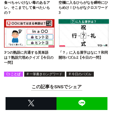
食べちゃいけない毒のあるア
空欄に入るひらがなを瞬時にひ
レ、そこまでして食べたいも
らめけ！ひらがなクロスワード
の？
3
3つの熟語に共通する英単語
「？」に入る漢字はなに？和同
は？熟語穴埋めクイズ【今日の
開珎パズル2【今日の一問】
一問】
ことば
#
一筆書きロングワード
#
今日のパズル
この記事をSNSでシェア