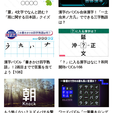
「霖」4文字でなんと読む？
漢字のパズル合体漢字！「一土
「雨に関する日本語」クイズ
虫米ノ方几」でできる三字熟語
は？
漢字パズル「書きかけ四字熟
「？」に入る漢字はなに？和同
語」！2画目までで言葉を当て
開珎パズル168
よう【106】
もう怖くない？スズメバチを撃
ワードパズル「一筆書きロング