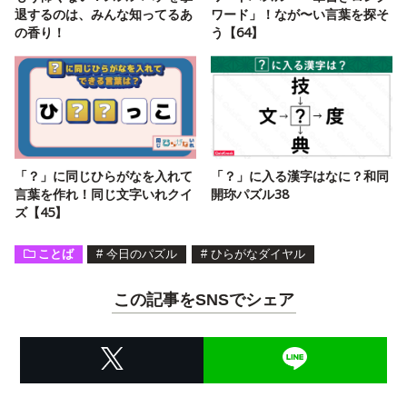
退するのは、みんな知ってるあ
ワード」！なが〜い言葉を探そ
の香り！
う【64】
「？」に同じひらがなを入れて
「？」に入る漢字はなに？和同
言葉を作れ！同じ文字いれクイ
開珎パズル38
ズ【45】
ことば
#
今日のパズル
#
ひらがなダイヤル
この記事をSNSでシェア