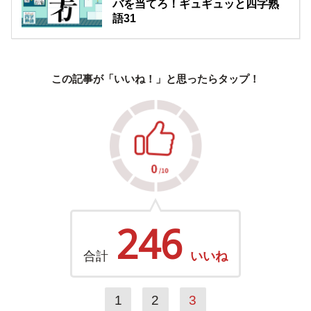
バを当てろ！ギュギュッと四字熟
語31
この記事が「いいね！」と思ったらタップ！
246
合計
いいね
1
2
3