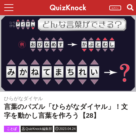
ログイン
ひらがなダイヤル
言葉のパズル「ひらがなダイヤル」！文
字を動かし言葉を作ろう【28】
ことば
QuizKnock編集部
2023.04.24