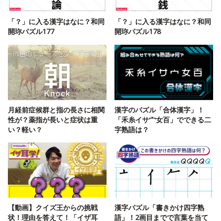
「？」に入る漢字はなに？和同
「？」に入る漢字はなに？和同
開珎パズル177
開珎パズル178
月経前症候群と指の長さに相関
漢字のパズル「合体漢字」！
性が？薬指が長いと症状は重
「禾糸イサ宀女百」でできる二
い？軽い？
字熟語は？
【動画】クイズ王からの挑戦
漢字パズル「書きかけ四字熟
状！理由を答えて！「イザ耳
語」！2画目までで言葉を当て