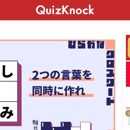
スペシャル
ライフ
ことば
カルチャー
1