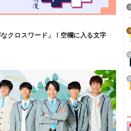
2
3
がなクロスワード」！空欄に入る文字
4
5