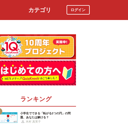
カテゴリ
ログイン
社会
スポーツ
時事ニュース
特集
ランキング
小学生でできる「転がる2つの円」の問
題、あなたは解ける？
木村 真実子