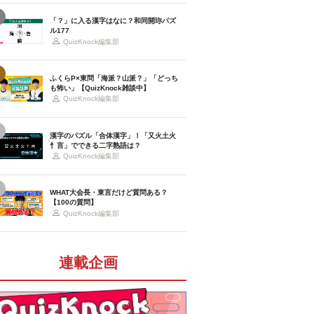
「？」に入る漢字はなに？和同開珎パズ
ル177
QuizKnock編集部
ふくらP×東問「海派？山派？」「どっち
も怖い」【QuizKnock雑談中】
QuizKnock編集部
漢字のパズル「合体漢字」！「又火土火
忄言」でできる二字熟語は？
QuizKnock編集部
WHAT大会長・東言だけど質問ある？
【100の質問】
QuizKnock編集部
連載企画