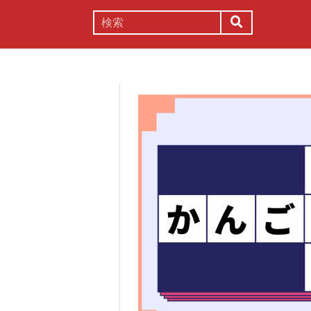
謎解き
コラム
常識
理系