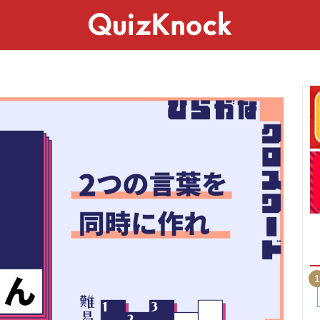
スペシャル
ライフ
ことば
カルチャー
1