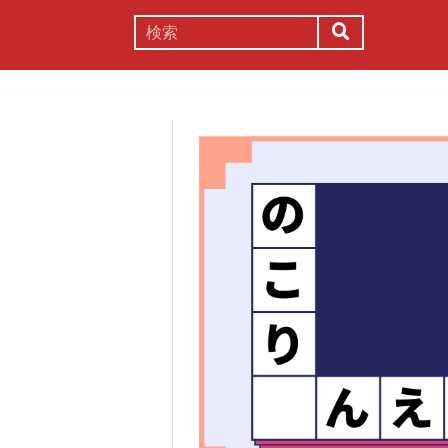
謎解き
コラム
常識
理系