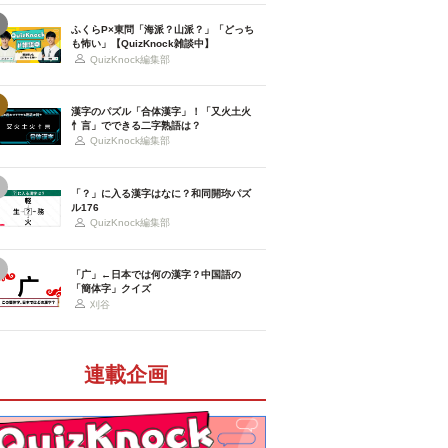
ふくらP×東問「海派？山派？」「どっち
も怖い」【QuizKnock雑談中】
QuizKnock編集部
漢字のパズル「合体漢字」！「又火土火
忄言」でできる二字熟語は？
QuizKnock編集部
「？」に入る漢字はなに？和同開珎パズ
ル176
QuizKnock編集部
「广」←日本では何の漢字？中国語の
「簡体字」クイズ
刈谷
連載企画