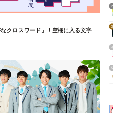
2
3
がなクロスワード」！空欄に入る文字
4
5