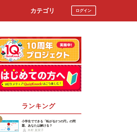
カテゴリ
ログイン
社会
スポーツ
時事ニュース
特集
ランキング
小学生でできる「転がる2つの円」の問
題、あなたは解ける？
木村 真実子