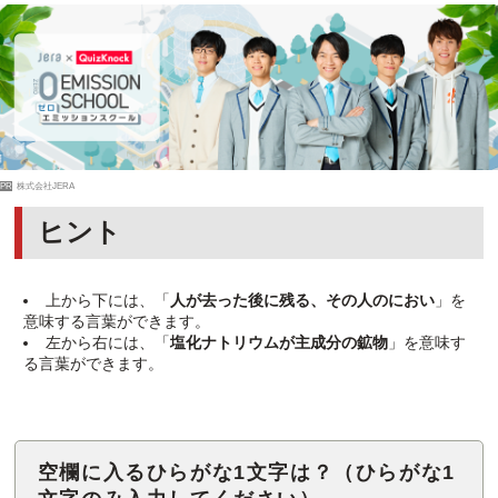
PR
株式会社JERA
ヒント
上から下には、「
人が去った後に残る、その人のにおい
」を
意味する言葉ができます。
左から右には、「
塩化ナトリウムが主成分の鉱物
」を意味す
る言葉ができます。
空欄に入るひらがな1文字は？（ひらがな1