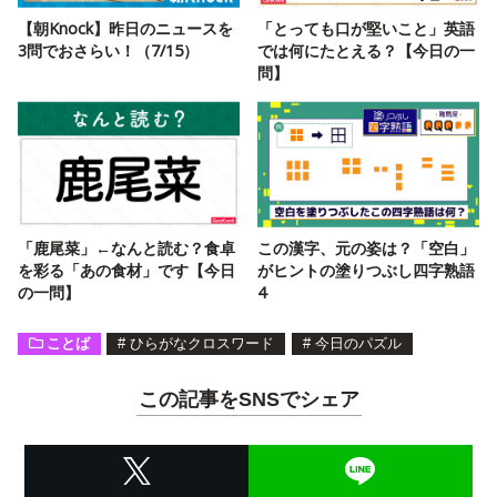
【朝Knock】昨日のニュースを
「とっても口が堅いこと」英語
3問でおさらい！（7/15）
では何にたとえる？【今日の一
問】
「鹿尾菜」←なんと読む？食卓
この漢字、元の姿は？「空白」
を彩る「あの食材」です【今日
がヒントの塗りつぶし四字熟語
の一問】
4
ことば
#
ひらがなクロスワード
#
今日のパズル
この記事をSNSでシェア