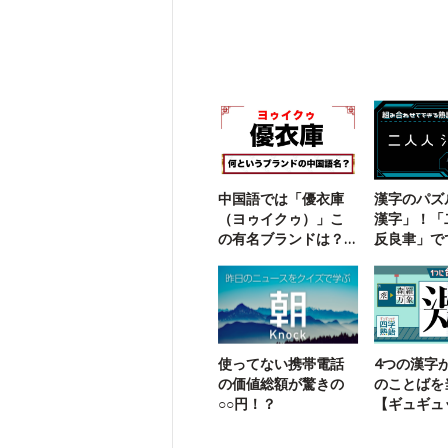
中国語では「優衣庫
漢字のパズ
（ヨゥイクゥ）」こ
漢字」！「
の有名ブランドは？
反良聿」で
【勘で解ける】
字熟語は？
使ってない携帯電話
4つの漢字
の価値総額が驚きの
のことばを
○○円！？
【ギュギュ
熟語】11