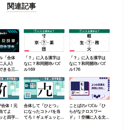
関連記事
ル「合体
「？」に入る漢字は
「？」に入る漢字は
二人人氵
なに？和同開珎パズ
なに？和同開珎パズ
できる三
ル169
ル176
が合体！元
合体して「ひとつ」
ことばのパズル「ひ
当てよ
になったコトバを当
らがなクロスワー
ッと四字
てろ！ギュギュッと
ド」！空欄に入る文
四字熟語22
字は？【73】