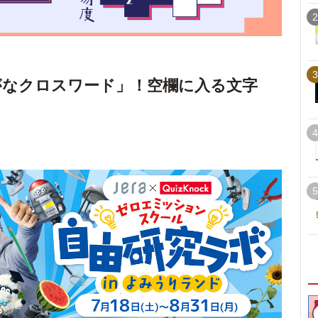
2
3
がなクロスワード」！空欄に入る文字
4
5