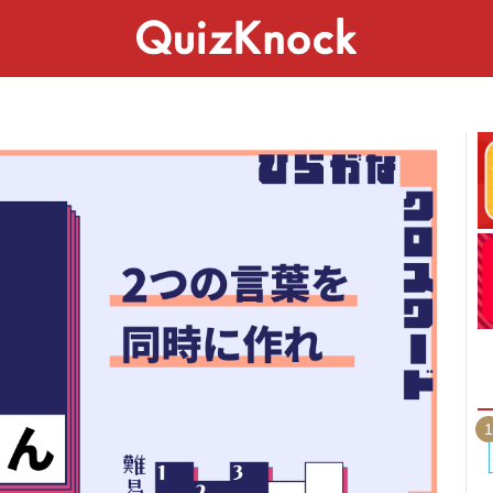
スペシャル
ライフ
ことば
カルチャー
1