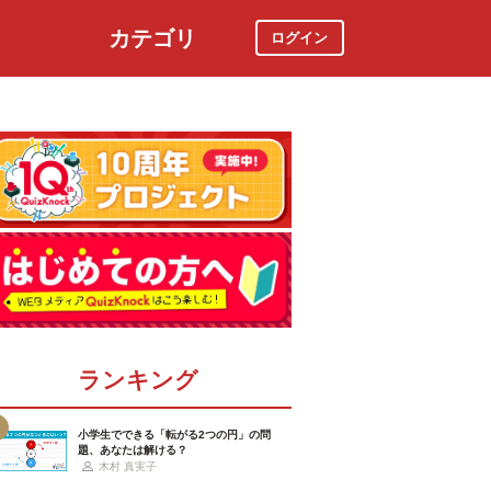
カテゴリ
ログイン
社会
スポーツ
時事ニュース
特集
ランキング
小学生でできる「転がる2つの円」の問
題、あなたは解ける？
木村 真実子