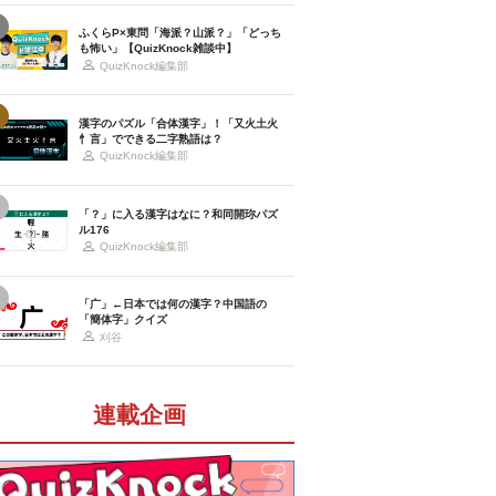
ふくらP×東問「海派？山派？」「どっち
も怖い」【QuizKnock雑談中】
QuizKnock編集部
漢字のパズル「合体漢字」！「又火土火
忄言」でできる二字熟語は？
QuizKnock編集部
「？」に入る漢字はなに？和同開珎パズ
ル176
QuizKnock編集部
「广」←日本では何の漢字？中国語の
「簡体字」クイズ
刈谷
連載企画