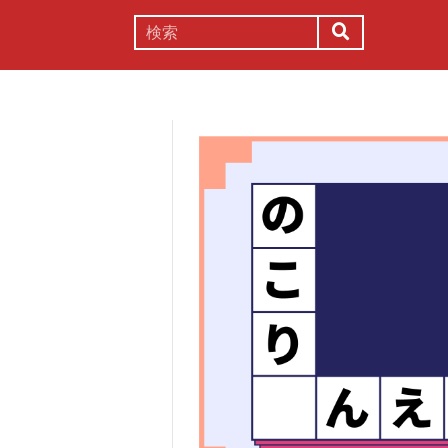
謎解き
コラム
常識
理系