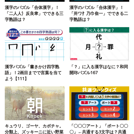
漢字のパズル「合体漢字」！
漢字のパズル「合体漢字」！
「二人人氵反良聿」でできる三
「卅ワ扌乃巾隹一」でできる二
字熟語は？
字熟語は？
漢字パズル「書きかけ四字熟
「？」に入る漢字はなに？和同
語」！2画目までで言葉を当て
開珎パズル167
よう【111】
キュウリ、ゴーヤ、カボチャ。
「〇〇〇アート」「ポート〇〇
分類上、ズッキーニに近い野菜
〇」←共通する3文字は？共通