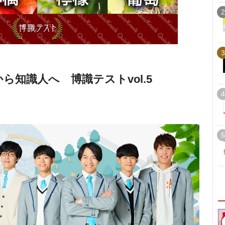
2
3
ら知識人へ 博識テストvol.5
4
5