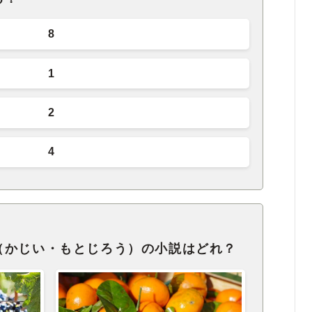
8
1
2
4
（かじい・もとじろう）の小説はどれ？