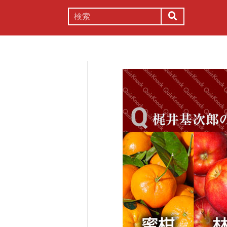
謎解き
コラム
常識
理系