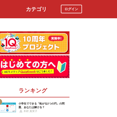
カテゴリ
ログイン
社会
スポーツ
時事ニュース
特集
ランキング
小学生でできる「転がる2つの円」の問
題、あなたは解ける？
木村 真実子