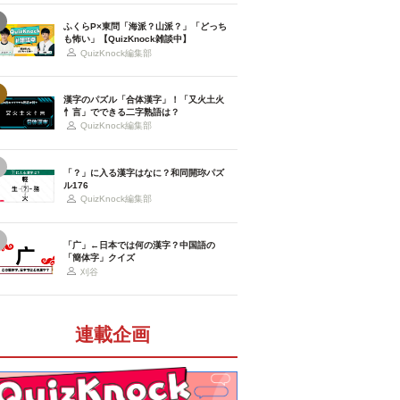
ふくらP×東問「海派？山派？」「どっち
も怖い」【QuizKnock雑談中】
QuizKnock編集部
漢字のパズル「合体漢字」！「又火土火
忄言」でできる二字熟語は？
QuizKnock編集部
「？」に入る漢字はなに？和同開珎パズ
ル176
QuizKnock編集部
「广」←日本では何の漢字？中国語の
「簡体字」クイズ
刈谷
連載企画