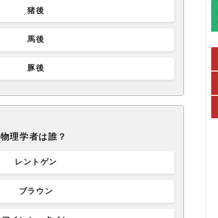
猪後
馬後
豚後
の物理学者は誰？
レントゲン
ブラウン