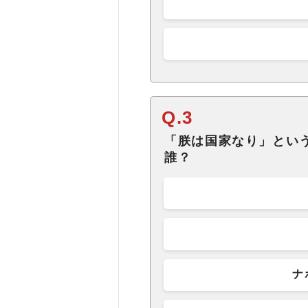
Q.3
「朕は国家なり」とい
誰？
ナ