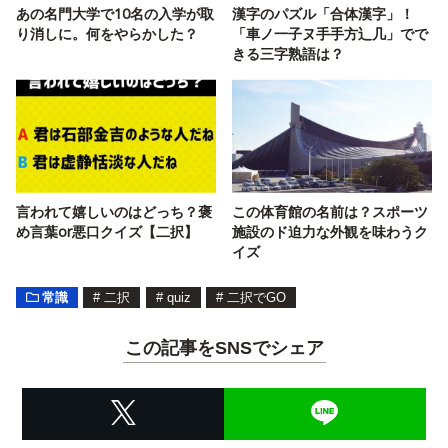
あの名門大学で10名の入学が取
漢字のパズル「合体漢字」！
り消しに。何をやらかした？
「車ノ一子ヌ手手方辶几」でで
きる三字熟語は？
言われて嬉しいのはどっち？褒
この体育館の名前は？スポーツ
め言葉or悪口クイズ【二択】
施設のド迫力な外観を味わうク
イズ
常識
#
二択
#
quiz
#
二択でGO
この記事をSNSでシェア