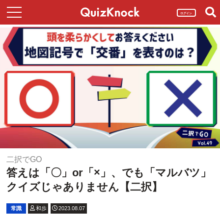
ログイン
二択でGO
答えは「〇」or「×」、でも「マルバツ」
クイズじゃありません【二択】
常識
和歩
2023.08.07