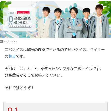
PR
株式会社JERA
二択クイズは50%の確率で当たるので良いクイズ。ライター
の
和歩
です。
今回は「〇」と「×」を使ったシンプルな二択クイズです。
頭を柔らかくして
お答えください。
それではどうぞ！
Q.1