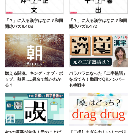
「？」に入る漢字はなに？和同
「？」に入る漢字はなに？和同
開珎パズル168
開珎パズル172
燃える闘魂、キング・オブ・ポ
バラバラになった「二字熟語」
ップ、熱男……異名で誰かわか
を当てろ！動画でQKメンバー
る？
も挑戦中
4つの漢字が合体！元のことば
【二択】まぎらわしい！つづり