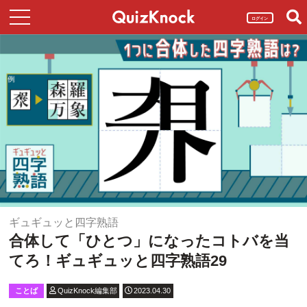
ログイン
ギュギュッと四字熟語
合体して「ひとつ」になったコトバを当
てろ！ギュギュッと四字熟語29
ことば
QuizKnock編集部
2023.04.30