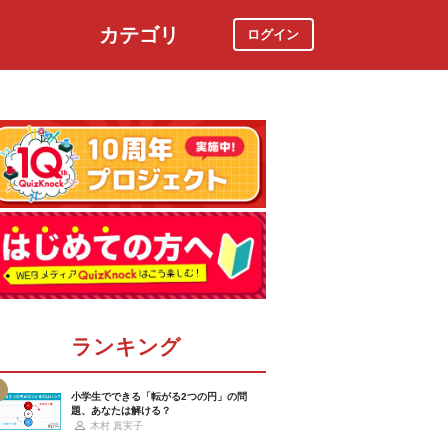
カテゴリ
ログイン
社会
スポーツ
時事ニュース
特集
ランキング
小学生でできる「転がる2つの円」の問
題、あなたは解ける？
木村 真実子