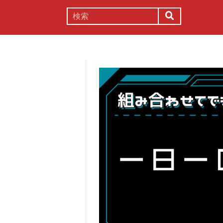
謎解き
コラム
常識
理系