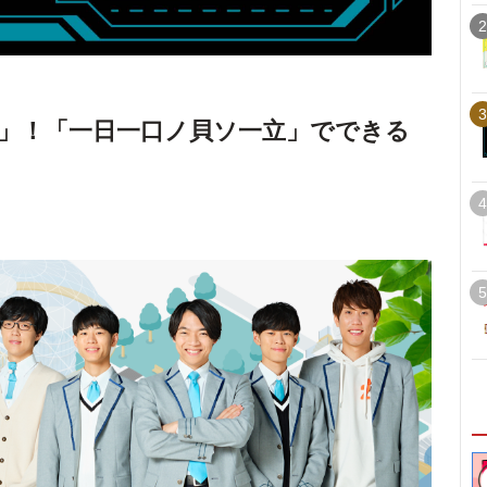
2
3
」！「一日一口ノ貝ソ一立」でできる
4
5