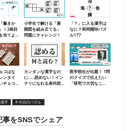
「書きか
小学生で解ける「展
「？」に入る漢字は
」！2画目
開図を組み立てる」
なに？和同開珎パズ
を当てよ
問題にチャレンジ！
ル177
ョコはな
カンタンな漢字なの
医学部生が出題！ 1問
レンタイ
に……読めない！イン
のクイズで伝えたい
いチョコ
テリになれる表外読
「研究で大切なこ
みクイズ
と」
体漢字
#
今日のパズル
記事をSNSでシェア