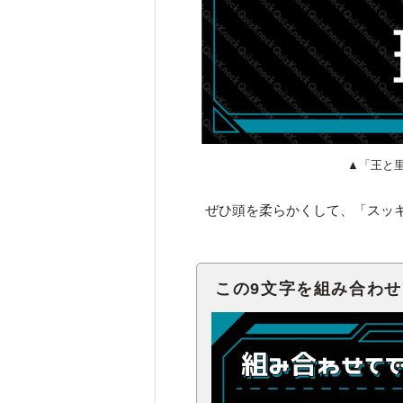
▲「王と
ぜひ頭を柔らかくして、「スッ
この9文字を組み合わ