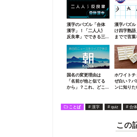
漢字のパズル「合体
漢字パズル
漢字」！「二人人氵
け四字熟語
反良聿」でできる三
までで言葉
字熟語は？
う【106】
国名の変更理由は
ホワイトチ
「名前が他と似てる
ぜ白い？バ
から」？これ、どこ
ンに知りた
の国の話？
雑学クイズ
ことば
#
漢字
#
quiz
#
合
この