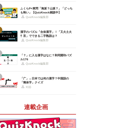
ふくらP×東問「海派？山派？」「どっち
も怖い」【QuizKnock雑談中】
QuizKnock編集部
漢字のパズル「合体漢字」！「又火土火
忄言」でできる二字熟語は？
QuizKnock編集部
「？」に入る漢字はなに？和同開珎パズ
ル176
QuizKnock編集部
「广」←日本では何の漢字？中国語の
「簡体字」クイズ
刈谷
連載企画