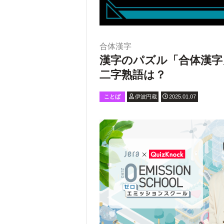
合体漢字
漢字のパズル「合体漢字
二字熟語は？
ことば
伊波円蔵
2025.01.07