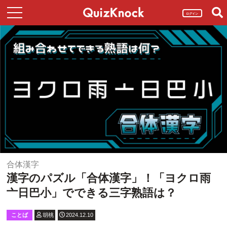
ログイン
合体漢字
漢字のパズル「合体漢字」！「ヨクロ雨
亠日巴小」でできる三字熟語は？
ことば
胡桃
2024.12.10