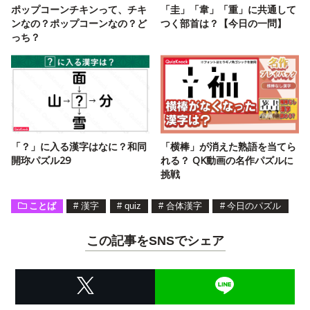
ポップコーンチキンって、チキ
「圭」「韋」「重」に共通して
ンなの？ポップコーンなの？ど
つく部首は？【今日の一問】
っち？
「？」に入る漢字はなに？和同
「横棒」が消えた熟語を当てら
開珎パズル29
れる？ QK動画の名作パズルに
挑戦
ことば
#
漢字
#
quiz
#
合体漢字
#
今日のパズル
この記事をSNSでシェア