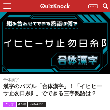
ログイン
合体漢字
漢字のパズル「合体漢字」！「イヒヒ一
サ止勿日糸阝」でできる三字熟語は？
ことば
胡桃
2024.09.10