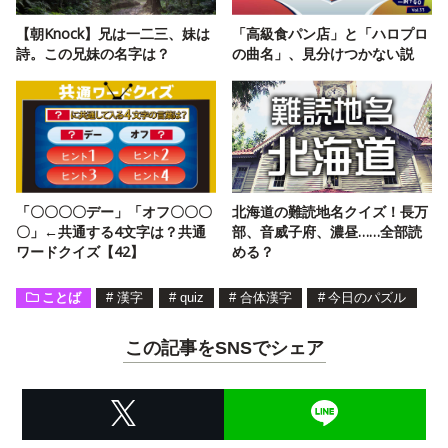
【朝Knock】兄は一二三、妹は
「高級食パン店」と「ハロプロ
詩。この兄妹の名字は？
の曲名」、見分けつかない説
「〇〇〇〇デー」「オフ〇〇〇
北海道の難読地名クイズ！長万
〇」←共通する4文字は？共通
部、音威子府、濃昼……全部読
ワードクイズ【42】
める？
ことば
#
漢字
#
quiz
#
合体漢字
#
今日のパズル
この記事をSNSでシェア