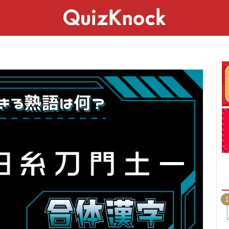
スペシャル
ライフ
ことば
カルチャー
1