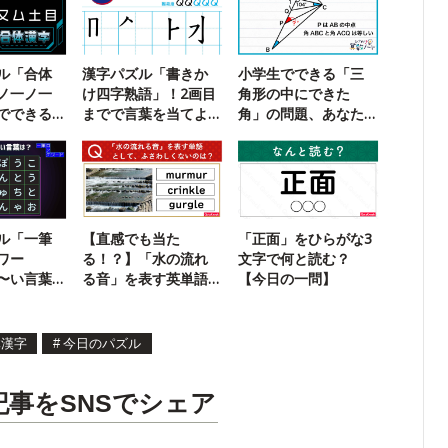
ル「合体
漢字パズル「書きか
小学生でできる「三
ノ一ノ一
け四字熟語」！2画目
角形の中にできた
でできる
までで言葉を当てよ
角」の問題、あなた
？
う【109】
は解ける？
ル「一筆
【直感でも当た
「正面」をひらがな3
ワー
る！？】「水の流れ
文字で何と読む？
〜い言葉
る音」を表す英単語
【今日の一問】
72】
はどれ？
体漢字
#
今日のパズル
記事をSNSでシェア