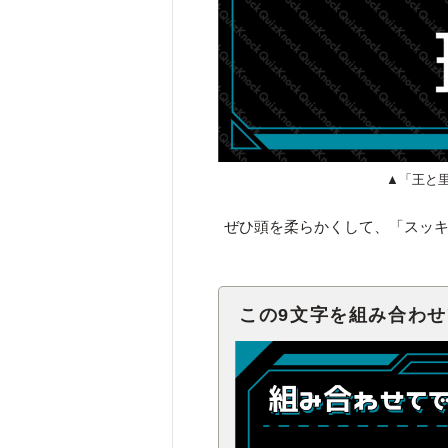
▲「王と
ぜひ頭を柔らかくして、「スッ
この9文字を組み合わ