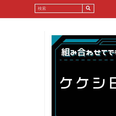
謎解き
コラム
常識
理系