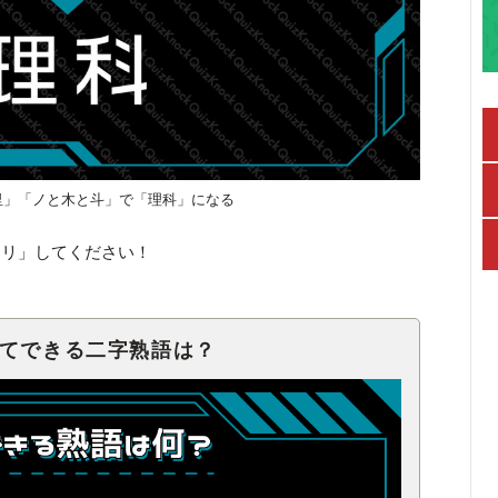
里」「ノと木と斗」で「理科」になる
キリ」してください！
せてできる二字熟語は？