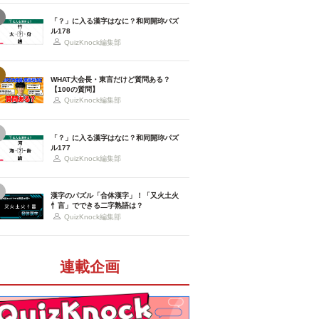
「？」に入る漢字はなに？和同開珎パズ
ル178
QuizKnock編集部
WHAT大会長・東言だけど質問ある？
【100の質問】
QuizKnock編集部
「？」に入る漢字はなに？和同開珎パズ
ル177
QuizKnock編集部
漢字のパズル「合体漢字」！「又火土火
忄言」でできる二字熟語は？
QuizKnock編集部
連載企画