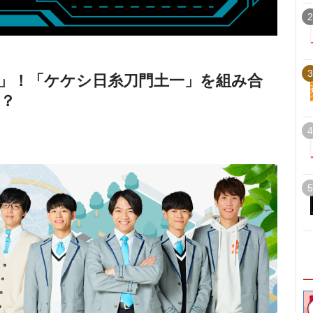
2
3
」！「ケケシ日糸刀門土一」を組み合
？
4
5