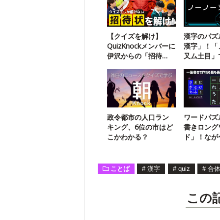
【クイズを解け】
漢字のパズ
QuizKnockメンバーに
漢字」！「
伊沢からの「招待
又ム土目」
状」が届いたようで
二字熟語は
す
政令都市の人口ラン
ワードパズ
キング、6位の市はど
書きロング
こかわかる？
ド」！なが
を探そう【
ことば
#
漢字
#
quiz
#
合
この