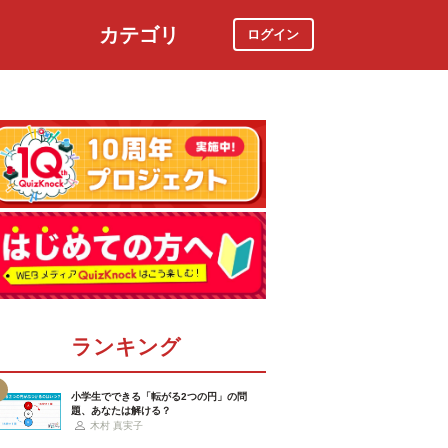
カテゴリ
ログイン
社会
スポーツ
時事ニュース
特集
ランキング
小学生でできる「転がる2つの円」の問
題、あなたは解ける？
木村 真実子