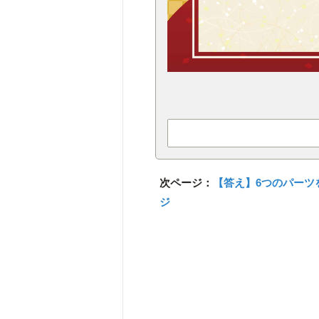
次ページ：
【答え】6つのパーツ
ジ