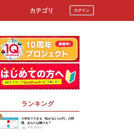
カテゴリ
ログイン
社会
スポーツ
時事ニュース
特集
ランキング
小学生でできる「転がる2つの円」の問
題、あなたは解ける？
木村 真実子