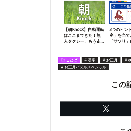
【朝Knock】自動運転
3つのヒン
はここまできた！無
座」を当て
人タクシー、もう走
「サソリ」
ってます
た人物がモ
ことば
#
漢字
#
お正月
#
q
#
お正月パズルスペシャル
この