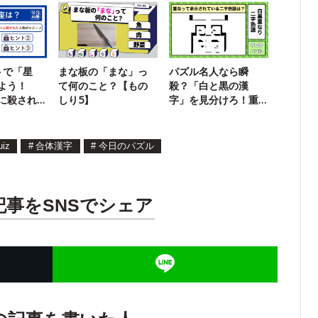
トで「星
まな板の「まな」っ
パズル名人なら瞬
よう！
て何のこと？【もの
殺？「白と黒の漢
に殺され
しり5】
字」を見分けろ！重
チーフ
なり熟語パズル
uiz
#
合体漢字
#
今日のパズル
記事をSNSでシェア