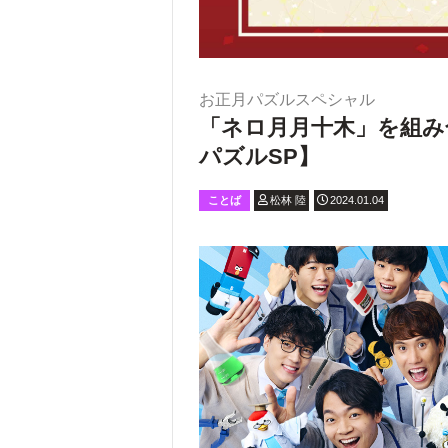
お正月パズルスペシャル
「ネロ月月十木」を組み
パズルSP】
ことば
松林 陸
2024.01.04