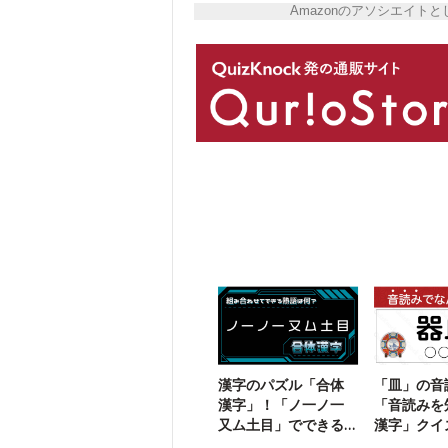
Amazonのアソシエイ
漢字のパズル「合体
「皿」の音
漢字」！「ノ一ノ一
「音読みを
又ム土目」でできる
漢字」クイ
二字熟語は？