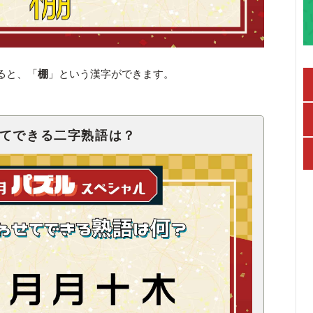
ると、「
棚
」という漢字ができます。
せてできる二字熟語は？