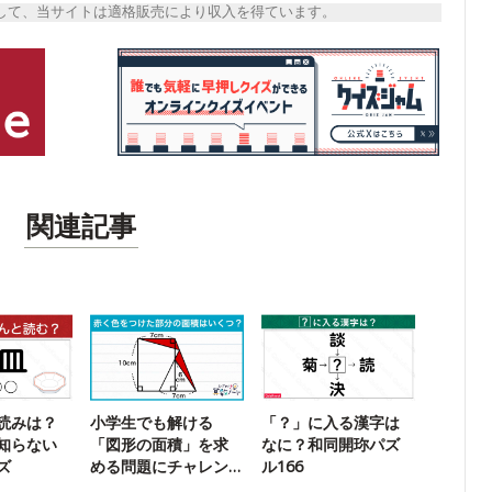
トとして、当サイトは適格販売により収入を得ています。
関連記事
読みは？
小学生でも解ける
「？」に入る漢字は
知らない
「図形の面積」を求
なに？和同開珎パズ
ズ
める問題にチャレン
ル166
ジ！