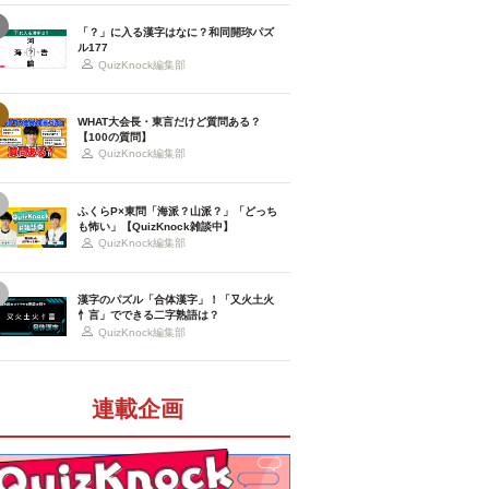
「？」に入る漢字はなに？和同開珎パズ
ル177
QuizKnock編集部
WHAT大会長・東言だけど質問ある？
【100の質問】
QuizKnock編集部
ふくらP×東問「海派？山派？」「どっち
も怖い」【QuizKnock雑談中】
QuizKnock編集部
漢字のパズル「合体漢字」！「又火土火
忄言」でできる二字熟語は？
QuizKnock編集部
連載企画