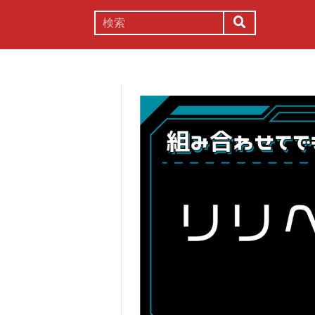
謎解き
コラム
常識
理系