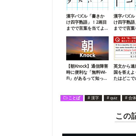
漢字パズル「書きか
漢字パズル
け四字熟語」！2画目
け四字熟語
までで言葉を当てよ
までで言葉
う【106】
う【110】
【朝Knock】通信障害
英文から連
時に便利な「無料Wi-
国を答えよ
Fi」があるって知って
たはどこで
た？
【今日の一
ことば
#
漢字
#
quiz
#
合
この