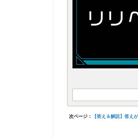
次ページ：
【答え＆解説】答え