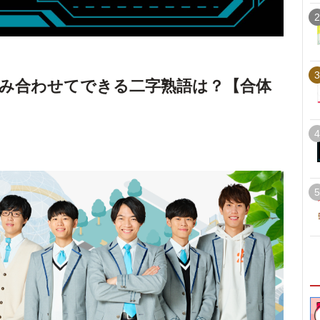
2
3
み合わせてできる二字熟語は？【合体
4
5