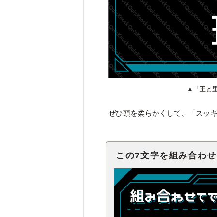
▲「王と
ぜひ頭を柔らかくして、「スッ
この7文字を組み合わ