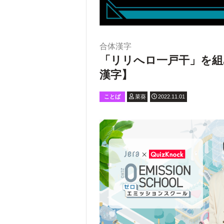
合体漢字
「リリへロ一戸干」を組
漢字】
ことば
菜葵
2022.11.01