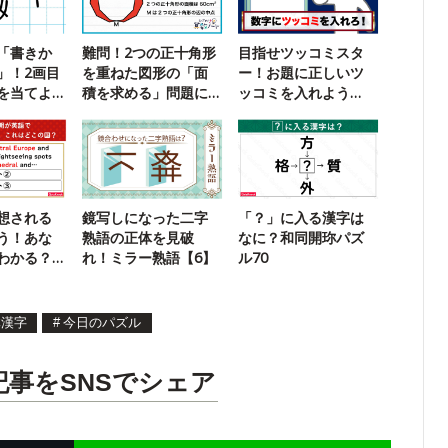
「書きか
難問！2つの正十角形
目指せツッコミスタ
」！2画目
を重ねた図形の「面
ー！お題に正しいツ
を当てよ
積を求める」問題に
ッコミを入れよう
挑戦
【超インテリ版】
想される
鏡写しになった二字
「？」に入る漢字は
う！あな
熟語の正体を見破
なに？和同開珎パズ
わかる？
れ！ミラー熟語【6】
ル70
問】
体漢字
#
今日のパズル
記事をSNSでシェア