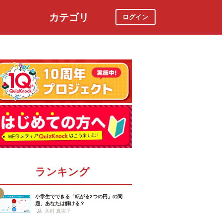
カテゴリ
ログイン
社会
スポーツ
時事ニュース
特集
ランキング
小学生でできる「転がる2つの円」の問
題、あなたは解ける？
木村 真実子