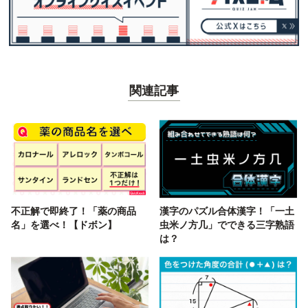
関連記事
不正解で即終了！「薬の商品
漢字のパズル合体漢字！「一土
名」を選べ！【ドボン】
虫米ノ方几」でできる三字熟語
は？