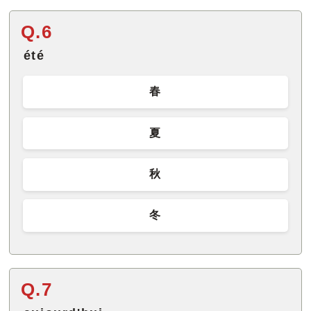
Q.6
été
春
夏
秋
冬
Q.7