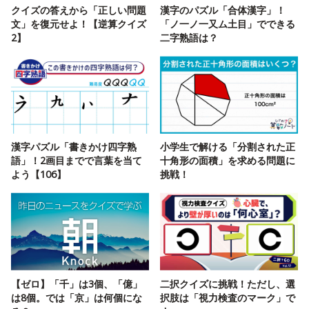
クイズの答えから「正しい問題
漢字のパズル「合体漢字」！
文」を復元せよ！【逆算クイズ
「ノ一ノ一又ム土目」でできる
2】
二字熟語は？
漢字パズル「書きかけ四字熟
小学生で解ける「分割された正
語」！2画目までで言葉を当て
十角形の面積」を求める問題に
よう【106】
挑戦！
【ゼロ】「千」は3個、「億」
二択クイズに挑戦！ただし、選
は8個。では「京」は何個にな
択肢は「視力検査のマーク」で