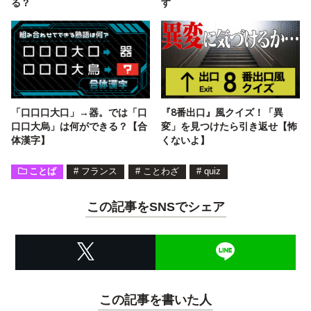
る？
す
「口口口大口」→器。では「口
『8番出口』風クイズ！「異
口口大烏」は何ができる？【合
変」を見つけたら引き返せ【怖
体漢字】
くないよ】
ことば
#
フランス
#
ことわざ
#
quiz
この記事をSNSでシェア
この記事を書いた人