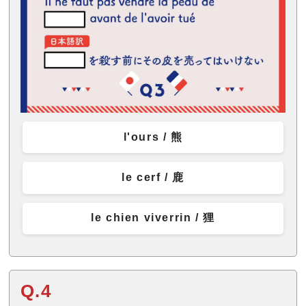
l'ours / 熊
le cerf / 鹿
le chien viverrin / 狸
Q.4