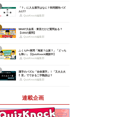
「？」に入る漢字はなに？和同開珎パズ
ル177
QuizKnock編集部
WHAT大会長・東言だけど質問ある？
【100の質問】
QuizKnock編集部
ふくらP×東問「海派？山派？」「どっち
も怖い」【QuizKnock雑談中】
QuizKnock編集部
漢字のパズル「合体漢字」！「又火土火
忄言」でできる二字熟語は？
QuizKnock編集部
連載企画