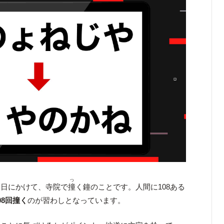
つ
元日にかけて、寺院で
撞
く鐘のことです。人間に108ある
08回撞く
のが習わしとなっています。