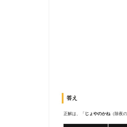
答え
正解は、「
じょやのかね
（除夜