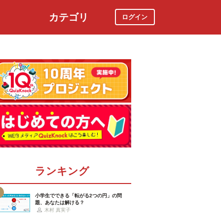
カテゴリ
ログイン
社会
スポーツ
時事ニュース
特集
ランキング
小学生でできる「転がる2つの円」の問
題、あなたは解ける？
木村 真実子