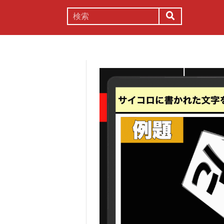
謎解き
コラム
常識
理系