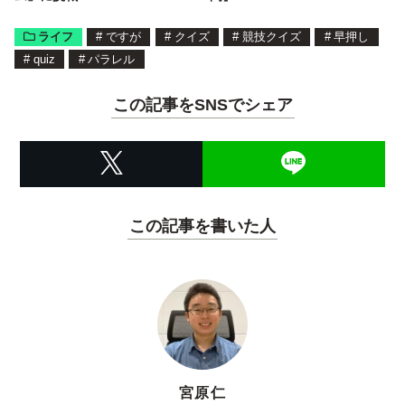
ライフ
#
ですが
#
クイズ
#
競技クイズ
#
早押し
#
quiz
#
パラレル
この記事をSNSでシェア
この記事を書いた人
宮原仁