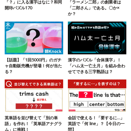
「？」に入る漢字はなに？和同
「ラーメン二郎」の創業者は
開珎パズル170
「二郎さん」である。〇か×
か？
【話題】「1回5000円」のガチ
漢字のパズル「合体漢字」！
ャ自動販売機が登場！何が当た
「ハム太一亡土月」を組み合わ
る？
せてできる三字熟語は？
英単語を並び替えて「別の単
会話で使える！「要するに…」
語」を作れ！「英単語アナグラ
英語で「何 line」？【今日の一
ム」に挑戦！
問】