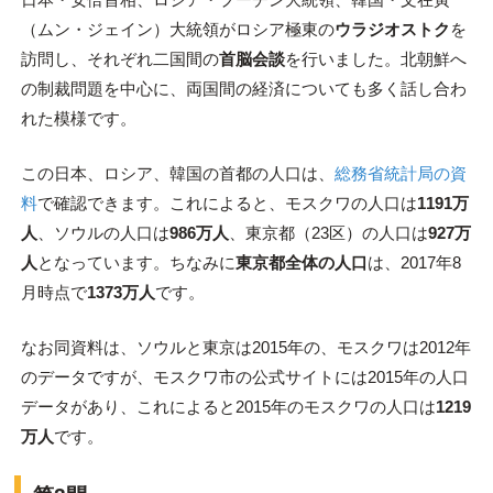
（ムン・ジェイン）大統領がロシア極東の
ウラジオストク
を
訪問し、それぞれ二国間の
首脳会談
を行いました。北朝鮮へ
の制裁問題を中心に、両国間の経済についても多く話し合わ
れた模様です。
この日本、ロシア、韓国の首都の人口は、
総務省統計局の資
料
で確認できます。これによると、モスクワの人口は
1191万
人
、ソウルの人口は
986万人
、東京都（23区）の人口は
927万
人
となっています。ちなみに
東京都全体の人口
は、2017年8
月時点で
1373万人
です。
なお同資料は、ソウルと東京は2015年の、モスクワは2012年
のデータですが、モスクワ市の公式サイトには2015年の人口
データがあり、これによると2015年のモスクワの人口は
1219
万人
です。