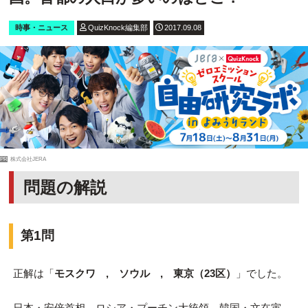
時事・ニュース
QuizKnock編集部
2017.09.08
PR
株式会社JERA
問題の解説
第1問
正解は「
モスクワ , ソウル , 東京（23区）
」でした。
日本・安倍首相、ロシア・プーチン大統領、韓国・文在寅