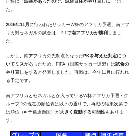
正解は「
誤審があったので、試合自体がやり直しに
」でし
た。
2016年11月
に行われたサッカーW杯のアフリカ予選、南アフ
リカ対セネガルの試合は、2-1で
南アフリカが勝利
しまし
た。
しかし、南アフリカの先制点となった
PKを与えた判定につ
いてミス
があったため、FIFA（国際サッカー連盟）は
試合の
やり直しをする
と発表しました。再戦は、今年11月に行われ
る予定です。
南アフリカとセネガルとが入っているW杯アフリカ予選・グ
ループDの現在の順位表は以下の通りで、再戦の結果次第で
は順位（= 予選通過国）が
大きく変動する可能性
もありま
す。