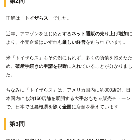
第2問
正解は「
トイザらス
」でした。
近年、アマゾンをはじめとする
ネット通販の売り上げ増加
に
より、小売企業はいずれも
厳しい経営
を迫られています。
米「トイザらス」もその例にもれず、多くの負債を抱えたた
め、
破産手続きの申請を視野
に入れていることが分かりまし
た。
ちなみに「トイザらス」は、アメリカ国内に約800店舗、日
本国内にも約160店舗を展開する大手おもちゃ販売チェーン
で、日本では
島根県を除く全国
に店舗を構えています。
第3問