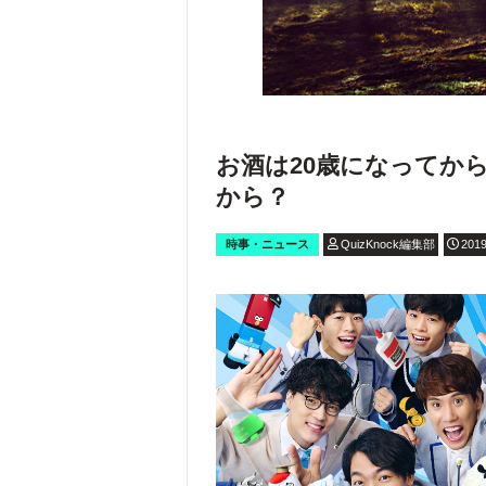
お酒は20歳になってか
から？
時事・ニュース
QuizKnock編集部
2019