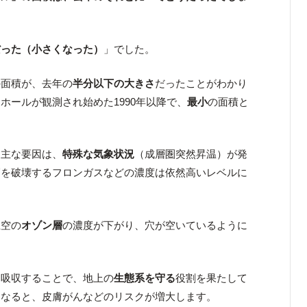
だった（小さくなった）
」でした。
の面積が、去年の
半分以下の大きさ
だったことがわかり
ホールが観測され始めた1990年以降で、
最小
の面積と
た主な要因は、
特殊な気象状況
（成層圏突然昇温）が発
層を破壊するフロンガスなどの濃度は依然高いレベルに
上空の
オゾン層
の濃度が下がり、穴が空いているように
を吸収することで、地上の
生態系を守る
役割を果たして
くなると、皮膚がんなどのリスクが増大します。