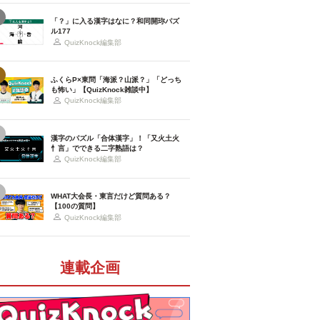
「？」に入る漢字はなに？和同開珎パズ
ル177
QuizKnock編集部
ふくらP×東問「海派？山派？」「どっち
も怖い」【QuizKnock雑談中】
QuizKnock編集部
漢字のパズル「合体漢字」！「又火土火
忄言」でできる二字熟語は？
QuizKnock編集部
WHAT大会長・東言だけど質問ある？
【100の質問】
QuizKnock編集部
連載企画