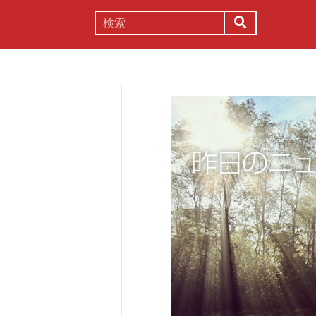
謎解き
コラム
常識
理系