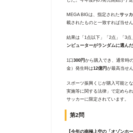
MEGA BIGは、指定された
サッ
載されたものと一致すれば当せ
結果は「1点以下」「2点」「3点
ンピューターがランダムに選ん
1口
300円
から購入でき、通常時
金）発生時は
12億円
が最高当せ
スポーツ振興くじが購入可能と
実施等に関する法律」で定めら
サッカーに限定されています。
第2問
【今年の南極上空の「オゾンホ