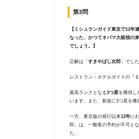
第3問
【ミシュランガイド東京で12年
なった、かつてオバマ大統領の
でしょう。】
正解は「
すきやばし次郎
」でし
レストラン・ホテルガイドの『
ミ
最高ランクとなる
3つ星
を獲得し
います。また、新規に3つ星を獲
一方、東京版の発行以来
12年
に
郎」は、一般客の予約が不可と
た。