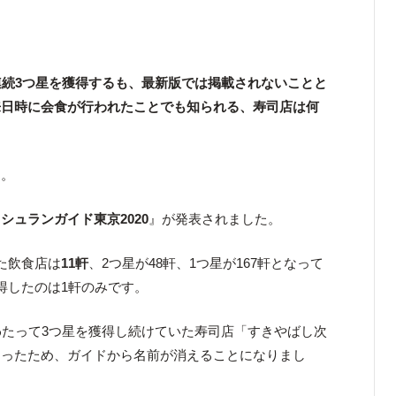
連続3つ星を獲得するも、最新版では掲載されないことと
来日時に会食が行われたことでも知られる、寿司店は何
た。
シュランガイド東京2020
』が発表されました。
た飲食店は
11軒
、2つ星が48軒、1つ星が167軒となって
得したのは1軒のみです。
わたって3つ星を獲得し続けていた寿司店「すきやばし次
なったため、ガイドから名前が消えることになりまし