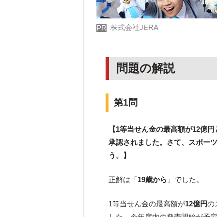
株式会社JERA
PR
問題の解説
第1問
【1等当せん金の最高額が12億
承認されました。さて、スポー
う。】
正解は「
19歳から
」でした。
1等当せん金の最高額が
12億円
の
した。今年度内の発売開始が予