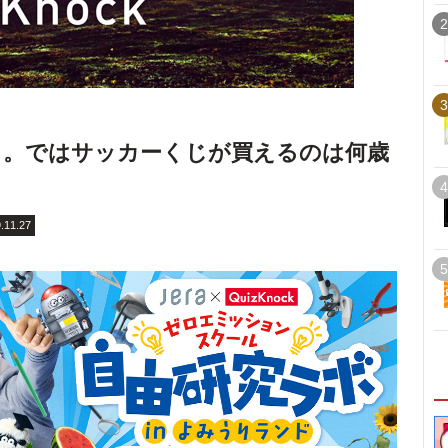
2
3
ら。ではサッカーくじが買えるのは何歳
4
.11.27
5