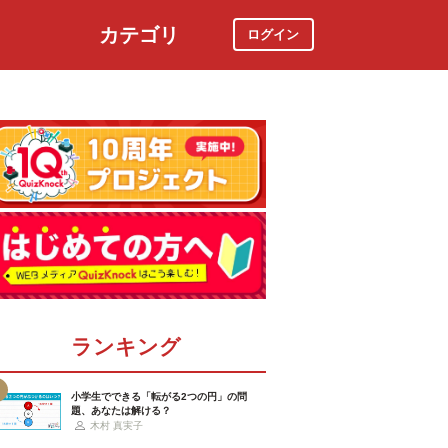
カテゴリ
ログイン
社会
スポーツ
時事ニュース
特集
ランキング
小学生でできる「転がる2つの円」の問
題、あなたは解ける？
木村 真実子