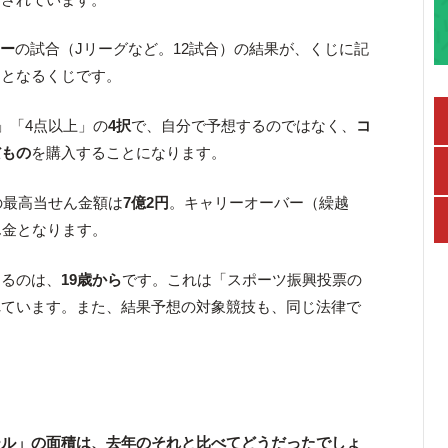
カー
の試合（Jリーグなど。12試合）の結果が、くじに記
んとなるくじです。
」「4点以上」の
4択
で、自分で予想するのではなく、
コ
だもの
を購入することになります。
の最高当せん金額は
7億2円
。キャリーオーバー（繰越
ん金となります。
なるのは、
19歳から
です。これは「スポーツ振興投票の
れています。また、結果予想の対象競技も、同じ法律で
ール」の面積は、去年のそれと比べてどうだったでしょ