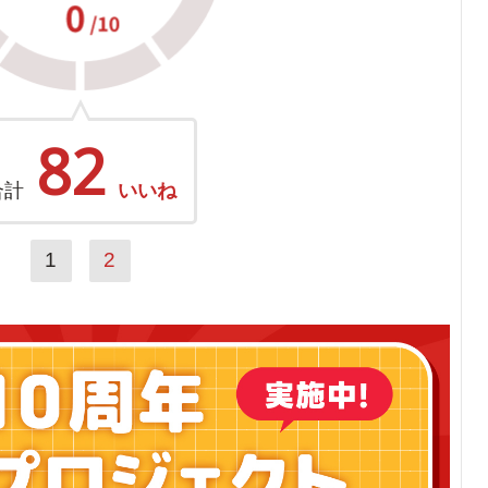
82
合計
いいね
1
2