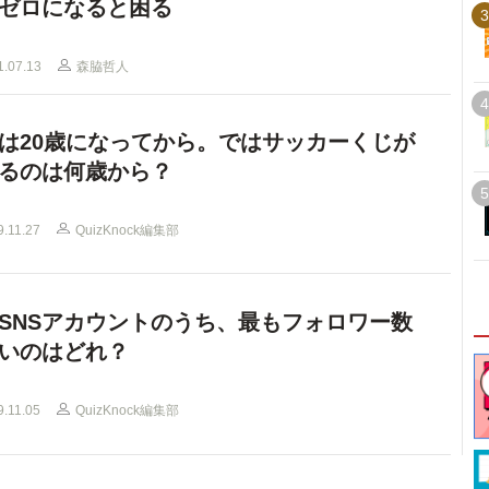
ゼロになると困る
3
1.07.13
森脇哲人
4
は20歳になってから。ではサッカーくじが
るのは何歳から？
5
9.11.27
QuizKnock編集部
SNSアカウントのうち、最もフォロワー数
いのはどれ？
9.11.05
QuizKnock編集部