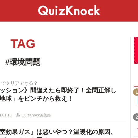
スペシャル
ライフ
ことば
カルチャー
TAG
#環境問題
までクリアできる？
ッション》間違えたら即終了！全問正解し
1
地球」をピンチから救え！
4.01.18
QuizKnock編集部
2
室効果ガス」は悪いやつ？温暖化の原因、