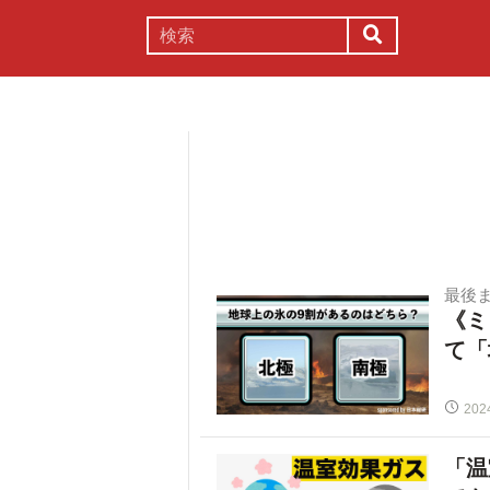
謎解き
コラム
常識
理系
最後
《ミ
て「
202
「温