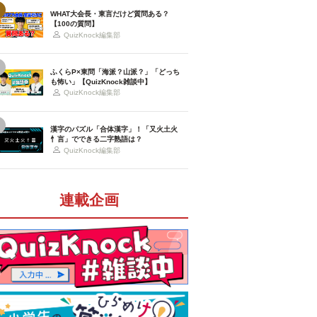
WHAT大会長・東言だけど質問ある？
【100の質問】
QuizKnock編集部
ふくらP×東問「海派？山派？」「どっち
も怖い」【QuizKnock雑談中】
QuizKnock編集部
漢字のパズル「合体漢字」！「又火土火
忄言」でできる二字熟語は？
QuizKnock編集部
連載企画