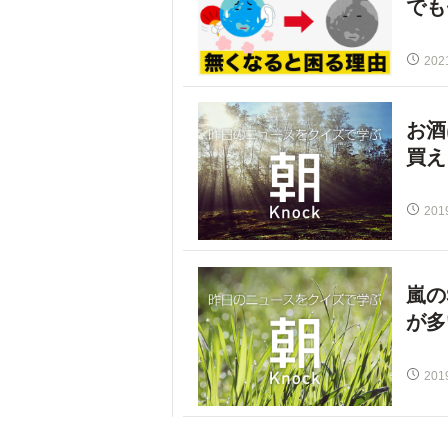
でも
202
お酒
買え
201
嵐の
が多
201