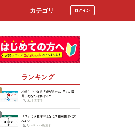
カテゴリ
ログイン
社会
スポーツ
時事ニュース
特集
ランキング
小学生でできる「転がる2つの円」の問
題、あなたは解ける？
木村 真実子
「？」に入る漢字はなに？和同開珎パズ
ル177
QuizKnock編集部