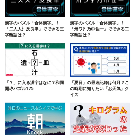
漢字のパズル「合体漢字」！
漢字のパズル「合体漢字」！
「二人人氵反良聿」でできる三
「卅ワ扌乃巾隹一」でできる二
字熟語は？
字熟語は？
「？」に入る漢字はなに？和同
「夏日」の最速記録は何月？こ
開珎パズル175
の時期に知りたい「お天気」ク
イズ