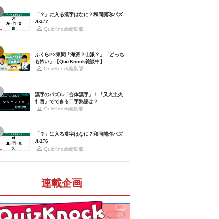
「？」に入る漢字はなに？和同開珎パズ
ル177
QuizKnock編集部
ふくらP×東問「海派？山派？」「どっち
も怖い」【QuizKnock雑談中】
QuizKnock編集部
漢字のパズル「合体漢字」！「又火土火
忄言」でできる二字熟語は？
QuizKnock編集部
「？」に入る漢字はなに？和同開珎パズ
ル176
QuizKnock編集部
連載企画