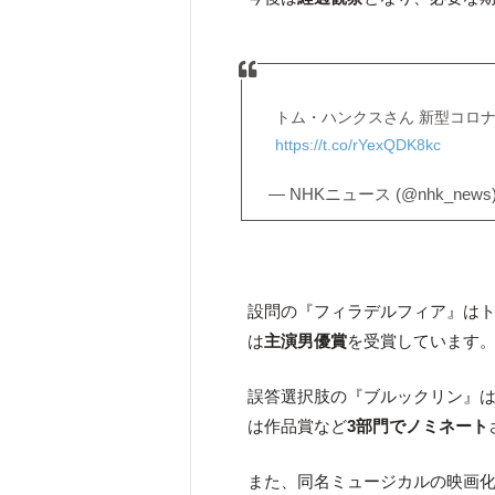
トム・ハンクスさん 新型コロ
https://t.co/rYexQDK8kc
— NHKニュース (@nhk_news
設問の『フィラデルフィア』はト
は
主演男優賞
を受賞しています
誤答選択肢の『ブルックリン』は
は作品賞など
3部門でノミネート
また、同名ミュージカルの映画化