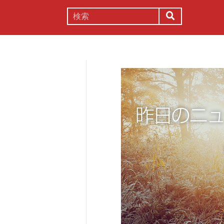
謎解き
コラム
常識
理系