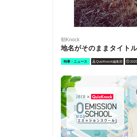
朝Knock
地名がそのままタイト
時事・ニュース
QuizKnock編集部
2020