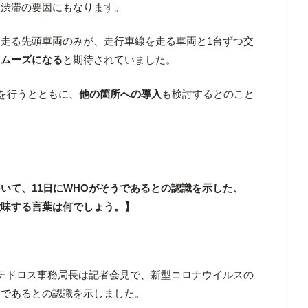
り
渋滞の要因にもなります。
走る先頭車両のみが、走行車線を走る車両と1台ずつ交
スムーズになる
と期待されていました。
証を行うとともに、
他の箇所への導入
も検討するとのこと
いて、11日にWHOがそうであるとの認識を示した、
意味する言葉は何でしょう。】
。
のテドロス事務局長は記者会見で、新型コロナウイルスの
ク
であるとの認識を示しました。