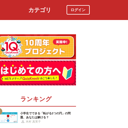
カテゴリ
ログイン
社会
スポーツ
時事ニュース
特集
ランキング
小学生でできる「転がる2つの円」の問
題、あなたは解ける？
木村 真実子