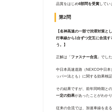
品賞をはじめ
6部問を受賞
してい
第2問
【名神高速の一部で渋滞対策と
行車線から1台ずつ交互に合流す
う。】
正解は「
ファスナー合流
」でし
中日本高速道路（NEXCO中日本
ッパー法とも）に関する効果検
その結果ですが、前年同時期と
一定の効果
があったことがわか
従来の合流では、加速車線を走