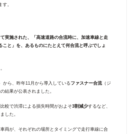
ます。
して実施された、「高速道路の合流時に、加速車線と走
ること」を、あるものにたとえて何合流と呼ぶでしょ
た。
）から、昨年11月から導入している
ファスナー合流
（ジ
証の結果が公表されました。
の比較で渋滞による損失時間がおよそ
3割減少
するなど、
りました。
る車両が、それぞれの場所とタイミングで走行車線に合