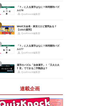
「？」に入る漢字はなに？和同開珎パズ
ル178
QuizKnock編集部
WHAT大会長・東言だけど質問ある？
【100の質問】
QuizKnock編集部
「？」に入る漢字はなに？和同開珎パズ
ル177
QuizKnock編集部
漢字のパズル「合体漢字」！「又火土火
忄言」でできる二字熟語は？
QuizKnock編集部
連載企画