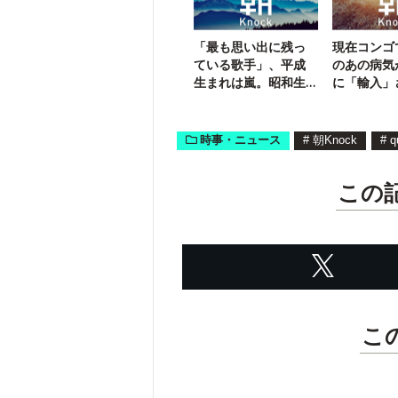
「最も思い出に残っ
現在コンゴ
ている歌手」、平成
のあの病気
生まれは嵐。昭和生
に「輸入」
まれは誰？
うです
時事・ニュース
#
朝Knock
#
q
この
こ