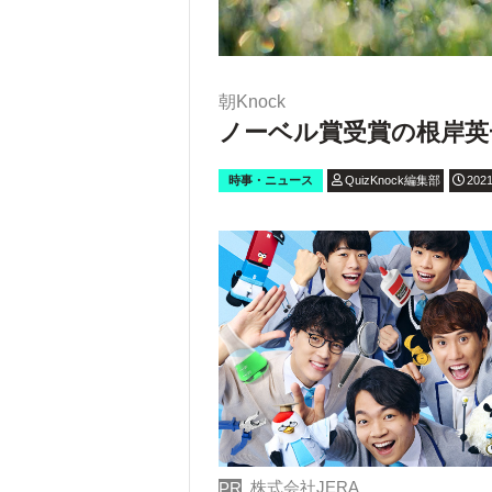
朝Knock
ノーベル賞受賞の根岸英
時事・ニュース
QuizKnock編集部
2021
株式会社JERA
PR