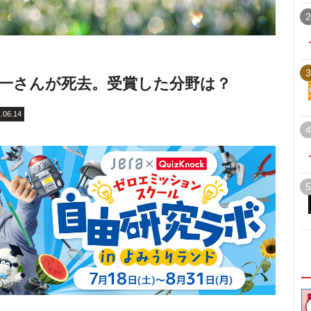
2
3
一さんが死去。受賞した分野は？
.06.14
4
5