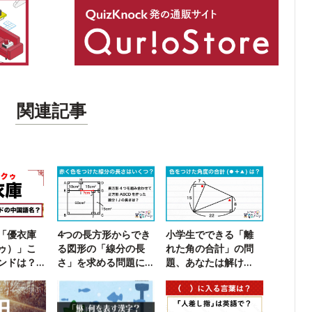
関連記事
「優衣庫
4つの長方形からでき
小学生でできる「離
ゥ）」こ
る図形の「線分の長
れた角の合計」の問
ンドは？
さ」を求める問題に
題、あなたは解け
る】
チャレンジ！
る？