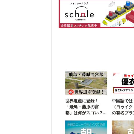
世界遺産に登録！
中国語では
「飛鳥・藤原の宮
（ヨゥイク
都」は何がスゴい？
の有名ブラ
【クイズでわかる】
【勘で解け