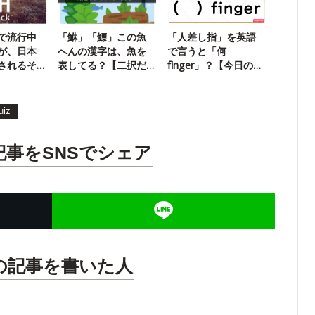
で流行中
「鮴」「鰾」この魚
「人差し指」を英語
が、日本
へんの漢字は、魚を
で言うと「何
されるそ
表してる？【二択だ
finger」？【今日の一
ギョ】
問】
uiz
記事をSNSでシェア
の記事を書いた人