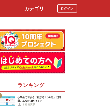
カテゴリ
ログイン
社会
スポーツ
時事ニュース
特集
ランキング
小学生でできる「転がる2つの円」の問
題、あなたは解ける？
木村 真実子