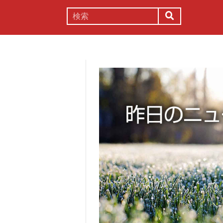
謎解き
コラム
常識
理系