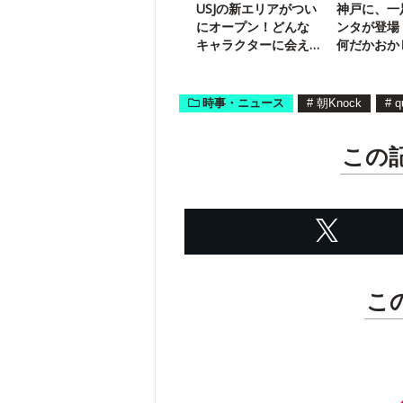
USJの新エリアがつい
神戸に、一
にオープン！どんな
ンタが登場
キャラクターに会え
何だかおか
る？
い？
時事・ニュース
#
朝Knock
#
q
この
こ