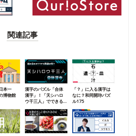
関連記事
日本一
漢字のパズル「合体
「？」に入る漢字は
の博物館
漢字」！「天シハロ
なに？和同開珎パズ
ウ干三人」でできる
ル175
二字熟語は？