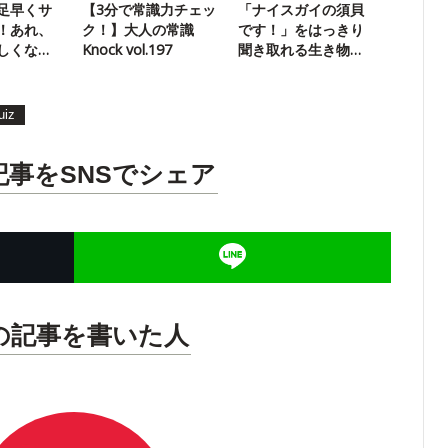
足早くサ
【3分で常識力チェッ
「ナイスガイの須貝
！あれ、
ク！】大人の常識
です！」をはっきり
しくな
Knock vol.197
聞き取れる生き物
は？
uiz
記事をSNSでシェア
の記事を書いた人