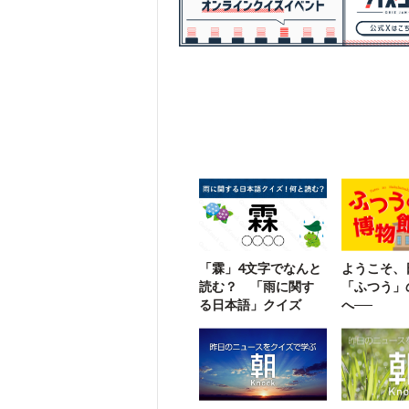
「霖」4文字でなんと
ようこそ、
読む？ 「雨に関す
「ふつう」
る日本語」クイズ
へ──