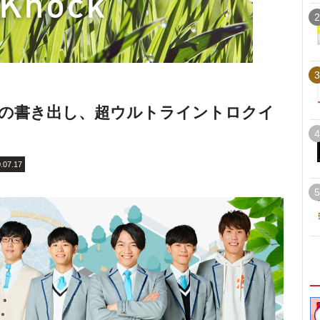
2
3
の書き出し、超ウルトライントロクイ
4
.07.17
5