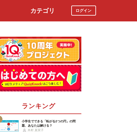
カテゴリ
ログイン
社会
スポーツ
時事ニュース
特集
ランキング
小学生でできる「転がる2つの円」の問
題、あなたは解ける？
木村 真実子