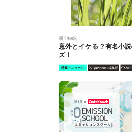
朝Knock
意外とイケる？有名小説
ズ！
時事・ニュース
QuizKnock編集部
2020