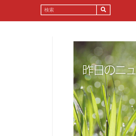
謎解き
コラム
常識
理系