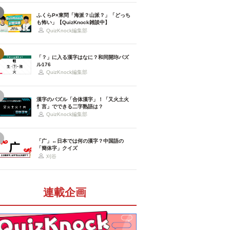
ふくらP×東問「海派？山派？」「どっち
も怖い」【QuizKnock雑談中】
QuizKnock編集部
「？」に入る漢字はなに？和同開珎パズ
ル176
QuizKnock編集部
漢字のパズル「合体漢字」！「又火土火
忄言」でできる二字熟語は？
QuizKnock編集部
「广」←日本では何の漢字？中国語の
「簡体字」クイズ
刈谷
連載企画