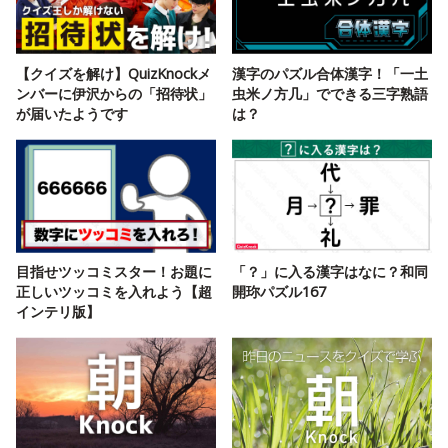
【クイズを解け】QuizKnockメ
漢字のパズル合体漢字！「一土
ンバーに伊沢からの「招待状」
虫米ノ方几」でできる三字熟語
が届いたようです
は？
目指せツッコミスター！お題に
「？」に入る漢字はなに？和同
正しいツッコミを入れよう【超
開珎パズル167
インテリ版】