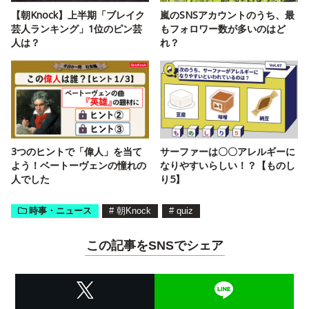
【朝Knock】上半期「ブレイク
嵐のSNSアカウントのうち、最
芸人ランキング」1位のピン芸
もフォロワー数が多いのはど
人は？
れ？
3つのヒントで「偉人」を当て
サーファーは〇〇アレルギーに
よう！ベートーヴェンの憧れの
なりやすいらしい！？【ものし
人でした
り5】
時事・ニュース
#
朝Knock
#
quiz
この記事をSNSでシェア