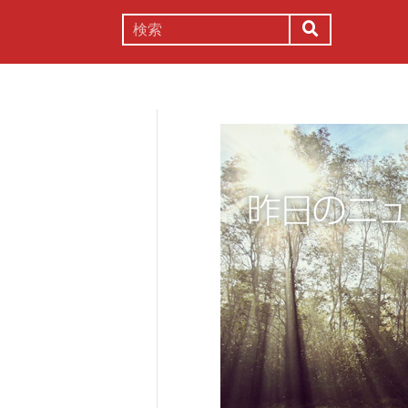
謎解き
コラム
常識
理系