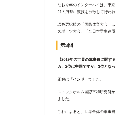
なお今年のインターハイは、東
21の府県に競技を分散して行わ
誤答選択肢の「国民体育大会」
スポーツ大会。「全日本学生連
第3問
【2019年の世界の軍事費に関
カ、2位は中国ですが、3位とな
正解は「
インド
」でした。
ストックホルム国際平和研究所から
ました。
これによると、世界全体の軍事