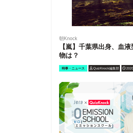
朝Knock
【嵐】千葉県出身、血液
物は？
時事・ニュース
QuizKnock編集部
2020