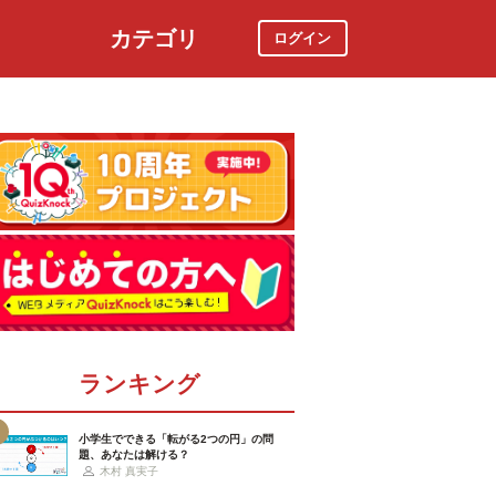
カテゴリ
ログイン
社会
スポーツ
時事ニュース
特集
ランキング
小学生でできる「転がる2つの円」の問
題、あなたは解ける？
木村 真実子