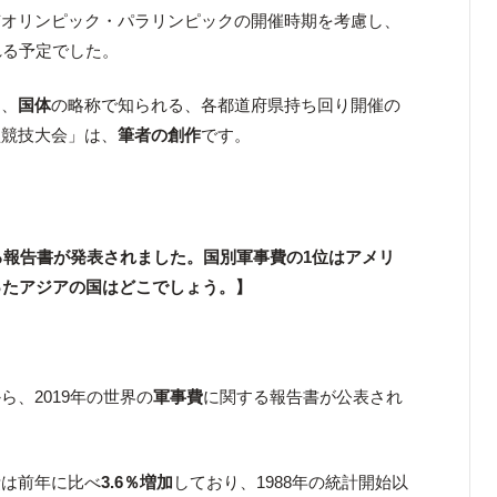
京オリンピック・パラリンピックの開催時期を考慮し、
れる予定でした。
は、
国体
の略称で知られる、各都道府県持ち回り開催の
盟競技大会」は、
筆者の創作
です。
する報告書が発表されました。国別軍事費の1位はアメリ
ったアジアの国はどこでしょう。】
、2019年の世界の
軍事費
に関する報告書が公表され
費は前年に比べ
3.6％増加
しており、1988年の統計開始以