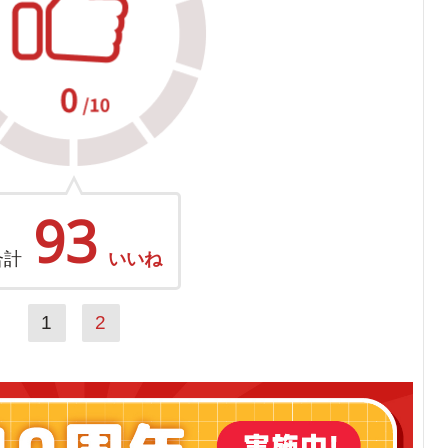
93
合計
いいね
1
2