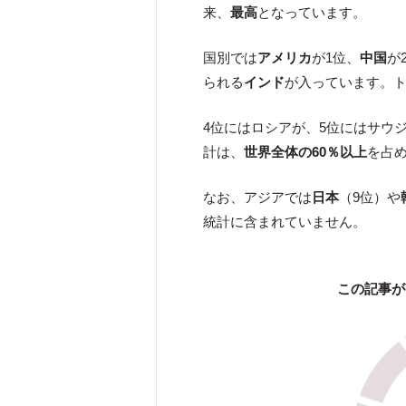
来、
最高
となっています。
国別では
アメリカ
が1位、
中国
が
られる
インド
が入っています。ト
4位にはロシアが、5位にはサウ
計は、
世界全体の60％以上
を占
なお、アジアでは
日本
（9位）や
統計に含まれていません。
この記事が