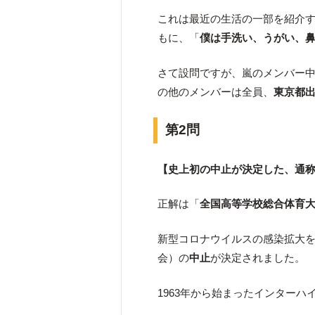
これは最近の生活の一部を紹介
もに、「
僕は手洗い、うがい、
さて設問ですが、嵐のメンバー中
の他のメンバーは全員、
東京都出
第2問
【史上初の中止が決定した、通
正解は「
全国高等学校総合体育
新型コロナウイルスの感染拡大
会）の
中止
が決定されました。
1963年から始まったインター