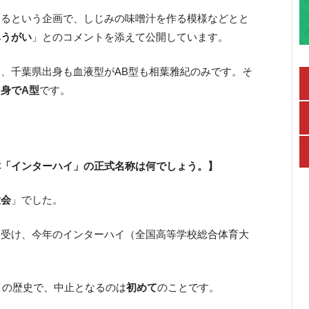
するという企画で、しじみの味噌汁を作る模様などとと
鼻うがい
」とのコメントを添えて公開しています。
、千葉県出身も血液型がAB型も相葉雅紀のみです。そ
身でA型
です。
称「インターハイ」の正式名称は何でしょう。】
大会
」でした。
を受け、今年のインターハイ（全国高等学校総合体育大
ハイの歴史で、中止となるのは
初めて
のことです。