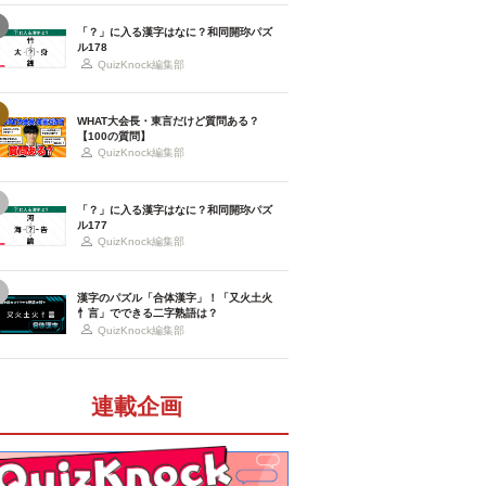
「？」に入る漢字はなに？和同開珎パズ
ル178
QuizKnock編集部
WHAT大会長・東言だけど質問ある？
【100の質問】
QuizKnock編集部
「？」に入る漢字はなに？和同開珎パズ
ル177
QuizKnock編集部
漢字のパズル「合体漢字」！「又火土火
忄言」でできる二字熟語は？
QuizKnock編集部
連載企画