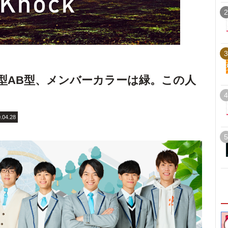
2
3
型AB型、メンバーカラーは緑。この人
4
.04.28
5