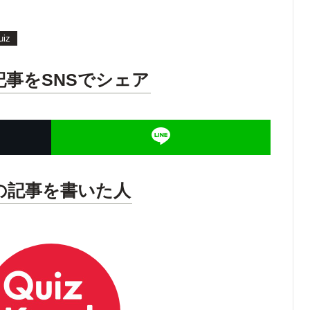
でね】
か？
uiz
記事をSNSでシェア
の記事を書いた人