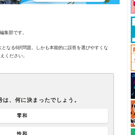
ck編集部です。
最大となる6択問題。しかも本能的に誤答を選びやすくな
答えください。
号は、何に決まったでしょう。
零和
怜和