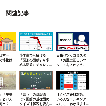
関連記事
日本一
小学生でも解ける
目指せツッコミスタ
の博物館
「図形の面積」を求
ー！お題に正しいツ
める問題にチャレン
ッコミを入れよう
ジ！
【超インテリ版】
」「平等
「言う」の謙譲語
【クイズ番組対策】
」といえ
は？国語の基礎固め
いろんなランキング
何市？
クイズ【解説も読ん
のここ、わかります