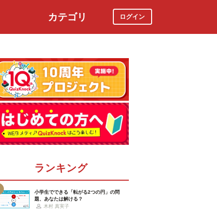
カテゴリ
ログイン
社会
スポーツ
時事ニュース
特集
ランキング
小学生でできる「転がる2つの円」の問
題、あなたは解ける？
木村 真実子