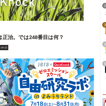
2
3
目は正治。では248番目は何？
4
.04.02
5