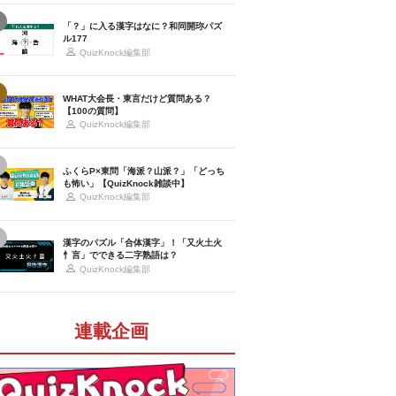
「？」に入る漢字はなに？和同開珎パズ
ル177
QuizKnock編集部
WHAT大会長・東言だけど質問ある？
【100の質問】
QuizKnock編集部
ふくらP×東問「海派？山派？」「どっち
も怖い」【QuizKnock雑談中】
QuizKnock編集部
漢字のパズル「合体漢字」！「又火土火
忄言」でできる二字熟語は？
QuizKnock編集部
連載企画