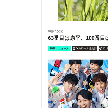
朝Knock
63番目は康平、109番
時事・ニュース
QuizKnock編集部
2019