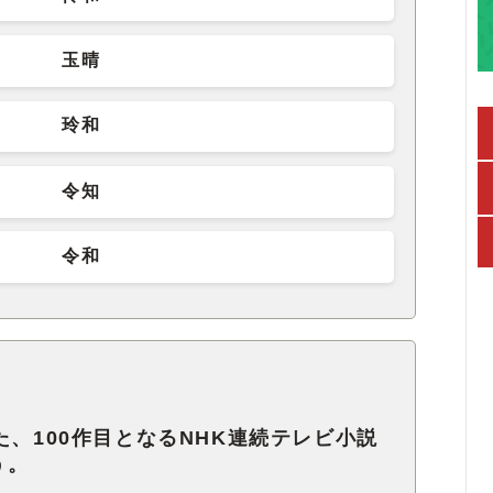
玉晴
玲和
令知
令和
た、100作目となるNHK連続テレビ小説
う。