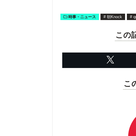
は何？
時事・ニュース
#
朝Knock
#
q
この
こ