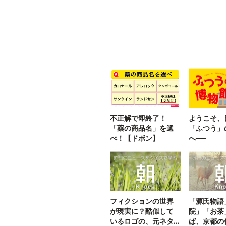
不正解で即終了！
ようこそ、
「薬の商品名」を選
「ふつう」
べ！【ドボン】
へ──
フィクションの世界
「源氏物語
が現実に？酷似して
院」「お茶
いるロゴの、元ネタ
ば、京都の