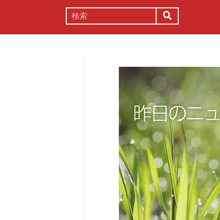
謎解き
コラム
常識
理系