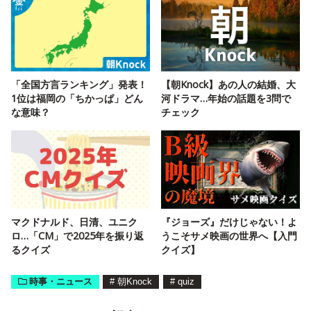
「全国方言ランキング」発表！
【朝Knock】あの人の結婚、大
1位は福岡の「ちかっぱ」どん
河ドラマ…年始の話題を3問で
な意味？
チェック
マクドナルド、日清、ユニク
『ジョーズ』だけじゃない！よ
ロ…「CM」で2025年を振り返
うこそサメ映画の世界へ【入門
るクイズ
クイズ】
時事・ニュース
#
朝Knock
#
quiz