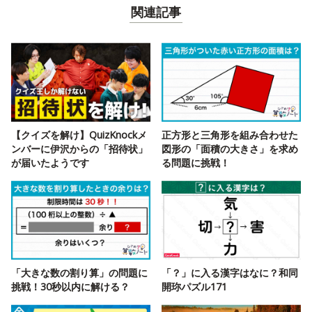
関連記事
【クイズを解け】QuizKnockメ
正方形と三角形を組み合わせた
ンバーに伊沢からの「招待状」
図形の「面積の大きさ」を求め
が届いたようです
る問題に挑戦！
「大きな数の割り算」の問題に
「？」に入る漢字はなに？和同
挑戦！30秒以内に解ける？
開珎パズル171