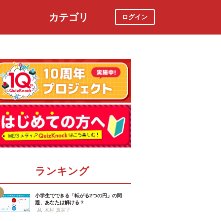
カテゴリ
ログイン
社会
スポーツ
時事ニュース
特集
ランキング
小学生でできる「転がる2つの円」の問
題、あなたは解ける？
木村 真実子