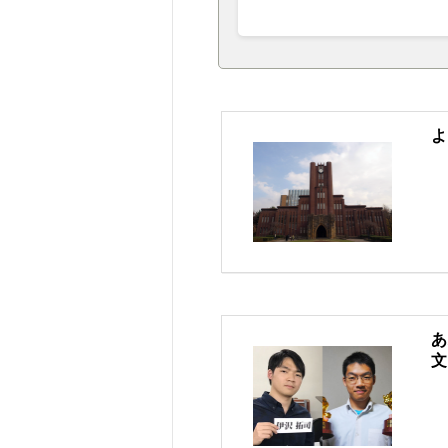
よ
あ
文