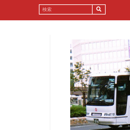
謎解き
コラム
常識
理系