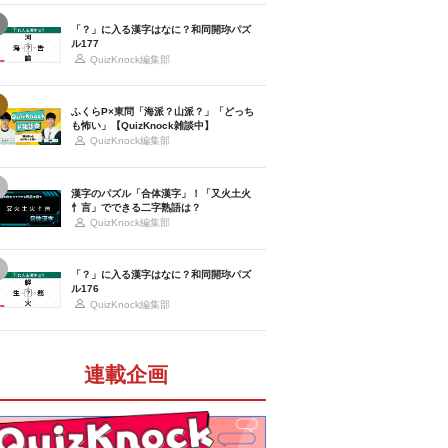
「？」に入る漢字はなに？和同開珎パズ
ル177
QuizKnock編集部
ふくらP×東問「海派？山派？」「どっち
も怖い」【QuizKnock雑談中】
QuizKnock編集部
漢字のパズル「合体漢字」！「又火土火
忄言」でできる二字熟語は？
QuizKnock編集部
「？」に入る漢字はなに？和同開珎パズ
ル176
QuizKnock編集部
連載企画