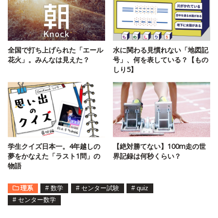
全国で打ち上げられた「エール
水に関わる見慣れない「地図記
花火」。みんなは見えた？
号」、何を表している？【もの
しり5】
学生クイズ日本一。4年越しの
【絶対勝てない】100m走の世
夢をかなえた「ラスト1問」の
界記録は何秒くらい？
物語
理系
#
数学
#
センター試験
#
quiz
#
センター数学