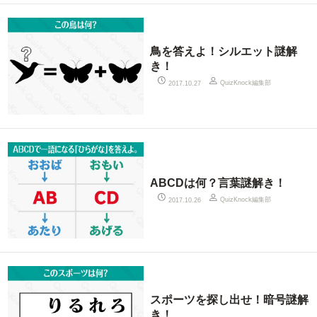
鳥を答えよ！シルエット謎解
き！
QuizKnock編集部
2017.10.27
ABCDは何？言葉謎解き！
QuizKnock編集部
2017.10.26
スポーツを探し出せ！暗号謎解
き！