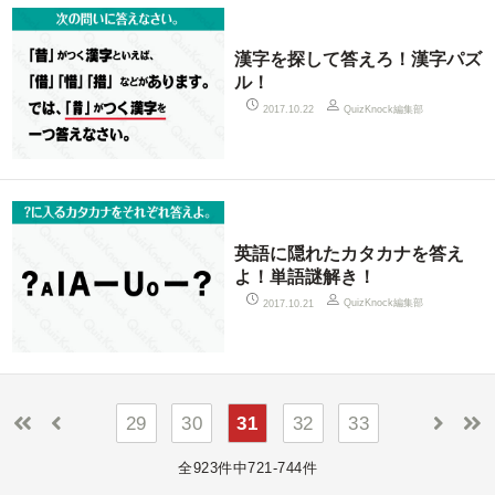
漢字を探して答えろ！漢字パズ
ル！
QuizKnock編集部
2017.10.22
英語に隠れたカタカナを答え
よ！単語謎解き！
QuizKnock編集部
2017.10.21
29
30
31
32
33
全923件中721-744件