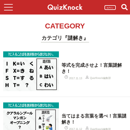
ログイン
CATEGORY
カテゴリ『謎解き』
等式を完成させよ！言葉謎解
き！
QuizKnock編集部
2017.11.13
当てはまる言葉を選べ！言葉謎
解き！
QuizKnock編集部
2017.11.12