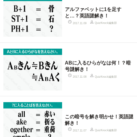
アルファベットに1を足す
と…？英語謎解き！
QuizKnock編集部
2017.11.09
ABに入るひらがなは何！？暗
号謎解き！
QuizKnock編集部
2017.11.08
この暗号を解き明かせ！英語謎
解き！
QuizKnock編集部
2017.11.07