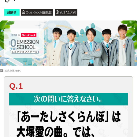
謎解き
QuizKnock編集部
2017.10.28
PR
株式会社JERA
Q.1