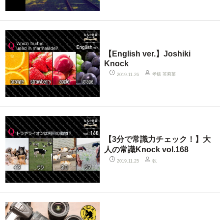
【English ver.】Joshiki
Knock
孝橋 英莉菜
2019.11.26
【3分で常識力チェック！】大
人の常識Knock vol.168
乾
2019.11.25