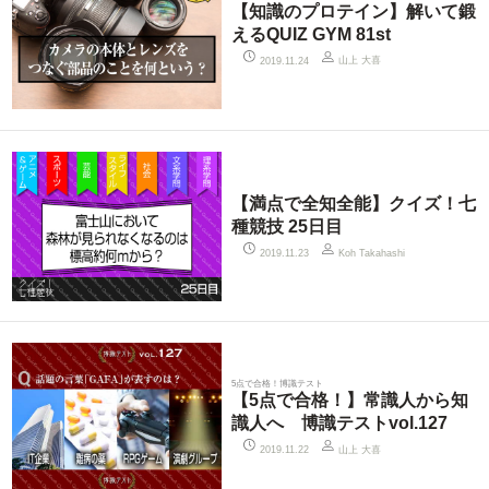
【知識のプロテイン】解いて鍛
えるQUIZ GYM 81st
山上 大喜
2019.11.24
【満点で全知全能】クイズ！七
種競技 25日目
2019.11.23
Koh Takahashi
5点で合格！博識テスト
【5点で合格！】常識人から知
識人へ 博識テストvol.127
山上 大喜
2019.11.22