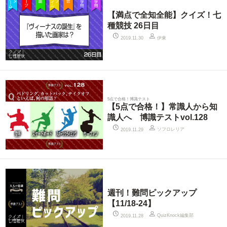
【満点で全知全能】クイズ！七
種競技 26日目
伊東
2019.11.30
5点で合格！博識テスト
【5点で合格！】常識人から知
識人へ 博識テストvol.128
ソフロレリア
2019.11.29
週刊！難問ピックアップ
【11/18-24】
QuizKnock編集部
2019.11.28