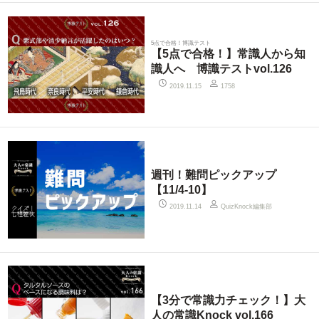
5点で合格！博識テスト
【5点で合格！】常識人から知
識人へ 博識テストvol.126
2019.11.15
1758
週刊！難問ピックアップ
【11/4-10】
QuizKnock編集部
2019.11.14
【3分で常識力チェック！】大
人の常識Knock vol.166