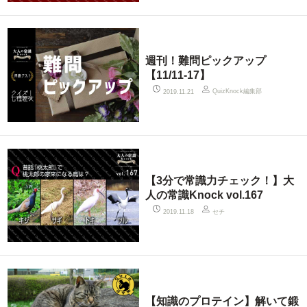
週刊！難問ピックアップ
【11/11-17】
QuizKnock編集部
2019.11.21
【3分で常識力チェック！】大
人の常識Knock vol.167
セチ
2019.11.18
【知識のプロテイン】解いて鍛