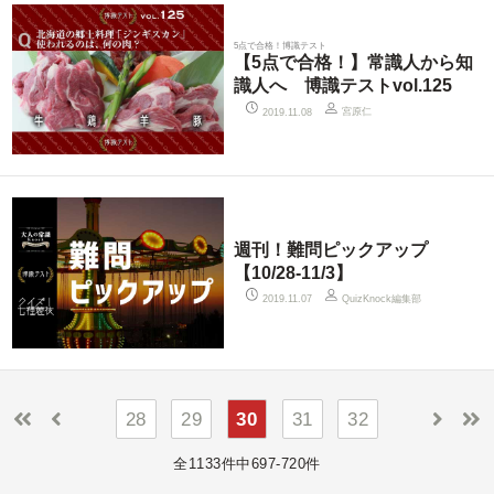
5点で合格！博識テスト
【5点で合格！】常識人から知
識人へ 博識テストvol.125
宮原仁
2019.11.08
週刊！難問ピックアップ
【10/28-11/3】
QuizKnock編集部
2019.11.07
28
29
30
31
32
全1133件中697-720件