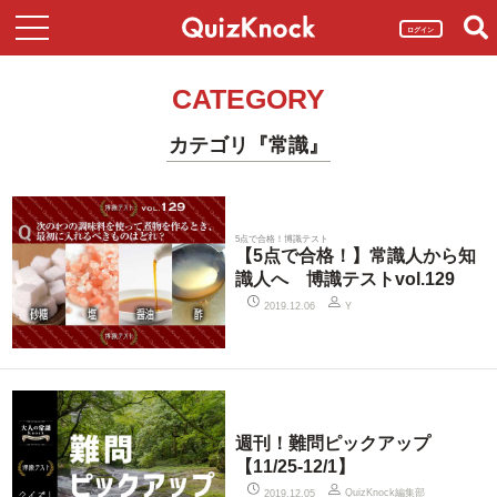
ログイン
CATEGORY
カテゴリ『常識』
5点で合格！博識テスト
【5点で合格！】常識人から知
識人へ 博識テストvol.129
2019.12.06
Y
週刊！難問ピックアップ
【11/25-12/1】
QuizKnock編集部
2019.12.05