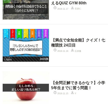
えるQUIZ GYM 80th
宮原仁
2019.11.17
【満点で全知全能】クイズ！七
種競技 24日目
広井隆
2019.11.16
【全問正解できるかな？】小学
5年生までに習う問題！
2019.11.15
Y