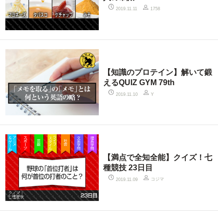
2019.11.11
1758
【知識のプロテイン】解いて鍛
えるQUIZ GYM 79th
2019.11.10
Y
【満点で全知全能】クイズ！七
種競技 23日目
コジマ
2019.11.09