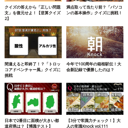
クイズの答えから「正しい問題
満点取って当たり前？「パソコ
文」を復元せよ！【逆算クイズ
ンの基本操作」クイズに挑戦！
2】
間違えると即終了！？「トロッ
今年で100周年の箱根駅伝！大
コアドベンチャー風」クイズに
会新記録で優勝したのは？
挑戦
日本で2番目に面積が大きい都
【3分で常識力チェック！】大
道府県は？【博識テスト】
人の常識Knock vol.111