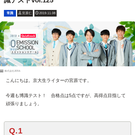
識テストvol.125
常識
宮原仁
2019.11.08
PR
株式会社JERA
こんにちは。京大生ライターの宮原です。
今週も博識テスト！ 合格点は5点ですが、高得点目指して
頑張りましょう。
Q.1