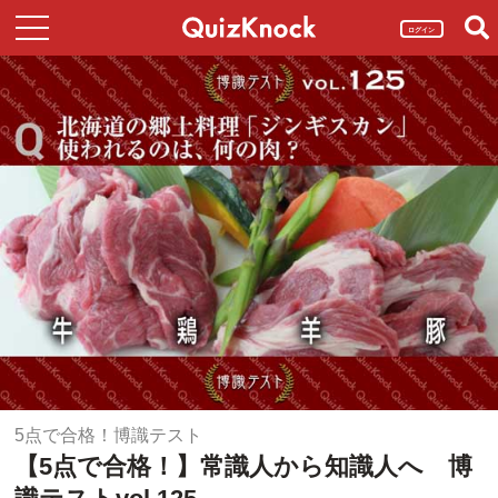
ログイン
5点で合格！博識テスト
【5点で合格！】常識人から知識人へ 博