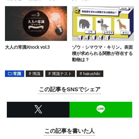
大人の常識Knock vol.3
ゾウ・シマウマ・キリン。表面
積が求められる関数が存在する
動物は？
常識
#
博識
#
博識テスト
#
hakushiki
この記事をSNSでシェア
この記事を書いた人