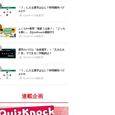
「？」に入る漢字はなに？和同開珎パズ
ル177
QuizKnock編集部
ふくらP×東問「海派？山派？」「どっち
も怖い」【QuizKnock雑談中】
QuizKnock編集部
漢字のパズル「合体漢字」！「又火土火
忄言」でできる二字熟語は？
QuizKnock編集部
「？」に入る漢字はなに？和同開珎パズ
ル176
QuizKnock編集部
連載企画