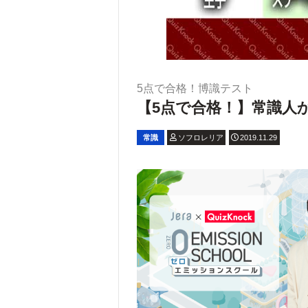
5点で合格！博識テスト
【5点で合格！】常識人か
常識
ソフロレリア
2019.11.29