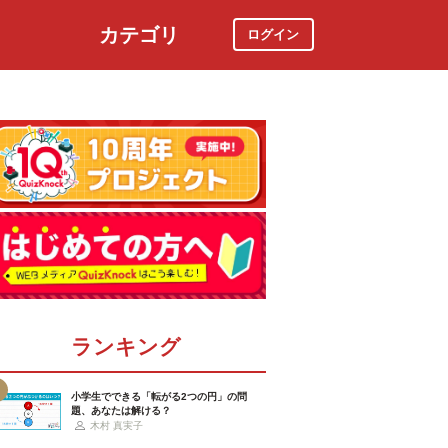
カテゴリ
ログイン
社会
スポーツ
時事ニュース
特集
ランキング
小学生でできる「転がる2つの円」の問
題、あなたは解ける？
木村 真実子