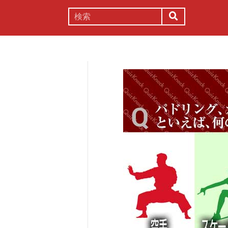
謎解き
コラム
常識
理系