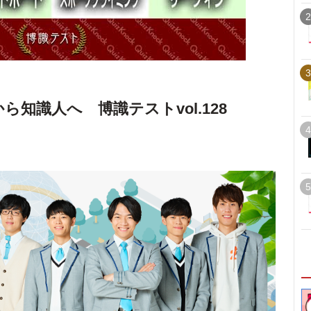
2
3
ら知識人へ 博識テストvol.128
4
5