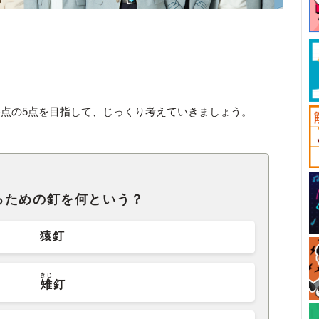
。
点の5点を目指して、じっくり考えていきましょう。
るための釘を何という？
猿釘
きじ
雉
釘