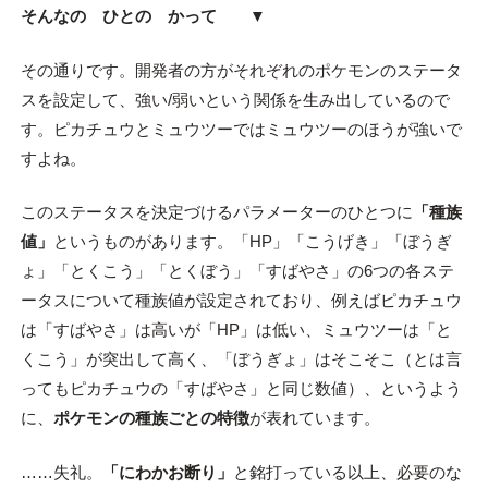
そんなの ひとの かって ▼
その通りです。開発者の方がそれぞれのポケモンのステータ
スを設定して、強い/弱いという関係を生み出しているので
す。ピカチュウとミュウツーではミュウツーのほうが強いで
すよね。
このステータスを決定づけるパラメーターのひとつに
「種族
値」
というものがあります。「HP」「こうげき」「ぼうぎ
ょ」「とくこう」「とくぼう」「すばやさ」の6つの各ステ
ータスについて種族値が設定されており、例えばピカチュウ
は「すばやさ」は高いが「HP」は低い、ミュウツーは「と
くこう」が突出して高く、「ぼうぎょ」はそこそこ（とは言
ってもピカチュウの「すばやさ」と同じ数値）、というよう
に、
ポケモンの種族ごとの特徴
が表れています。
……失礼。
「にわかお断り」
と銘打っている以上、必要のな