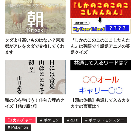
タダより高いものはない？東京
『しかのこのこのここしたんた
都がアレをタダで交換してくれ
ん』は英語で？話題アニメの英
ます
題クイズ
和の心を学ぼう！俳句穴埋めク
【頭の体操】共通して入るカタ
イズ【侘び寂び】
カナの言葉は？
カルチャー
#
ポケモン
#
quiz
#
ポケットモンスター
#
Pokémon