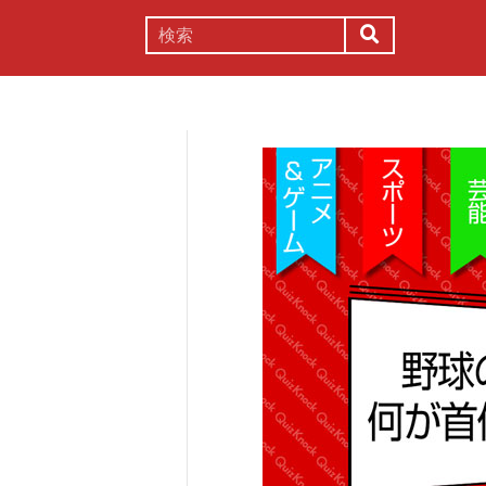
謎解き
コラム
常識
理系