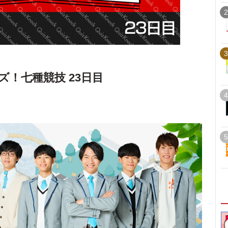
2
3
！七種競技 23日目
4
5