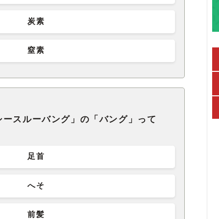
炭素
窒素
シースルーバング」の「バング」って
足首
へそ
前髪