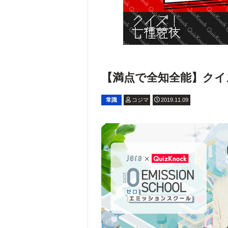
【満点で全知全能】クイズ
常識
コジマ
2019.11.09