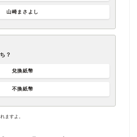
山崎まさよし
っち？
兌換紙幣
不換紙幣
られますよ。