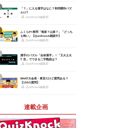
「？」に入る漢字はなに？和同開珎パズ
ル177
QuizKnock編集部
ふくらP×東問「海派？山派？」「どっち
も怖い」【QuizKnock雑談中】
QuizKnock編集部
漢字のパズル「合体漢字」！「又火土火
忄言」でできる二字熟語は？
QuizKnock編集部
WHAT大会長・東言だけど質問ある？
【100の質問】
QuizKnock編集部
連載企画