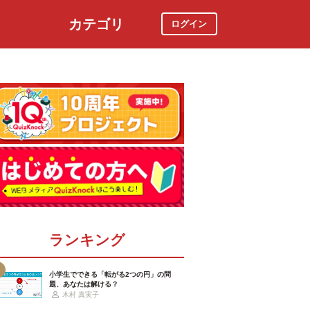
カテゴリ
ログイン
社会
スポーツ
時事ニュース
特集
ランキング
小学生でできる「転がる2つの円」の問
題、あなたは解ける？
木村 真実子