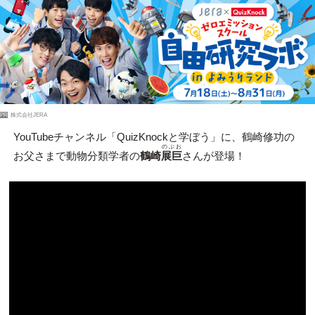
PR
株式会社JERA
YouTubeチャンネル「QuizKnockと学ぼう」に、鶴崎修功の
のぶお
お父さまで動物分類学者の
鶴崎
展巨
さんが登場！