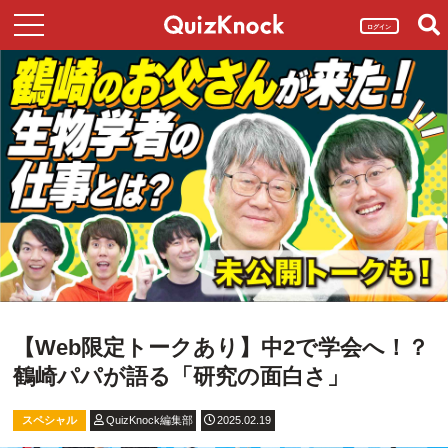
ログイン
【Web限定トークあり】中2で学会へ！？
鶴崎パパが語る「研究の面白さ」
スペシャル
QuizKnock編集部
2025.02.19