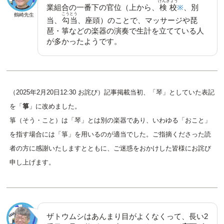
けんぎょう
業組合の一番下の官位（上から、
検校
※
、別
こうとう
鶴崎先生
当、
勾当
、座頭）のことで、マッサージや琵
琶・箏などの楽器の演奏で生計を立てている人
が多かったようです。
（2025年2月20日12:30 お詫び）記事掲載当初、「琴」としていた表記
を「
箏
」に改めました。
箏（そう・こと）は「琴」とは別の楽器であり、いわゆる「おこと」
を指す場合には「箏」を用いるのが適当でした。ご指摘くださった読
者の方に感謝いたしますとともに、ご迷惑をおかけした皆様にお詫び
申し上げます。
ザトウムシはあんまり目がよくなくって、長い2