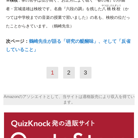
※検校
：箏の名手は位が高く、お正月によく聴く『春の海』の作曲
やつはしけんぎょう
者・宮城道雄は検校です。名曲『六段の調』を残した
八橋検校
（か
つては中学校までの音楽の授業で習いました）の名も、検校の位だっ
たことからきています。（鶴崎先生）
次ページ：
鶴崎先生が語る「研究の醍醐味」、そして「反省
していること」
1
2
3
Amazonのアソシエイトとして、当サイトは適格販売により収入を得てい
ます。