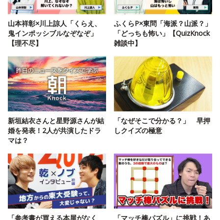
山本祥彰×川上諒人「くらえ、
ふくらP×東問「海派？山派？」
鬼インポッシブルなぞなぞ」
「どっちも怖い」【QuizKnock
【理不尽】
雑談中】
新垣結衣さんと星野源さんが結
「なぜそこで分かる？」 早押
婚を発表！2人が共演したドラ
しクイズの極意
マは？
「参考書が買える本屋がなく
「マッチ棒パズル」に挑戦！あ