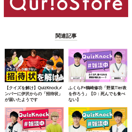
関連記事
【クイズを解け】QuizKnockメ
ふくらP×鶴崎修功「野菜Tier表
ンバーに伊沢からの「招待状」
を作ろう」【D：死んでも食べ
が届いたようです
ない】