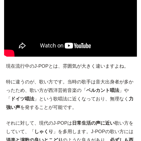
現在流行中のJ-POPとは、雰囲気が大きく違いますよね。
特に違うのが、歌い方です。当時の歌手は音大出身者が多か
ったため、歌い方が西洋芸術音楽の「
ベルカント唱法
」や
「
ドイツ唱法
」という歌唱法に近くなっており、無理なく
力
強い声
を発することが可能です。
それに対して、現代のJ-POPは
日常生活の声に近い
歌い方を
していて、「
しゃくり
」を多用します。J-POPの歌い方には
洋楽と演歌の良いとこどり
のような良さがあり、
必ずしも西