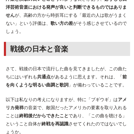
洋芸術音楽における発声が良いと判断できるものではありま
せん
が、高齢の方から時折耳にする「最近の人は歌がうまく
ない」という評価は、
歌い方の差
がそう感じさせているので
しょう。
戦後の日本と音楽
さて、戦後の日本で流行した曲を見てきましたが、この曲た
ちにはいずれも
共通点
があるように思えます。それは、「
前
を向くような明るい曲調と歌詞
」が備わっていることです。
以下は私なりの考えになりますが、特に「ブギウギ」は
アメ
リカ発祥
の音楽で、敵国だったアメリカの要素を取り入れる
ことは
終戦後だからできたこと
であり、「この曲を聴ける」
ということ自体が
終戦を再認識
させてくれたのではないでし
ょうか。