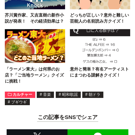
芥川賞作家、又吉直樹の新作小
どっちが正しい？意外と難しい
説が発表！ その経済効果は？
芸能人の名前読み方クイズ！
「ラーメン東大」は何県のお
意外と簡単？有名アーティスト
店？「ご当地ラーメン」クイズ
にまつわる謎解きクイズ！
に挑戦！
カルチャー
#
音楽
#
昭和歌謡
#
朝ドラ
#
ブギウギ
この記事をSNSでシェア