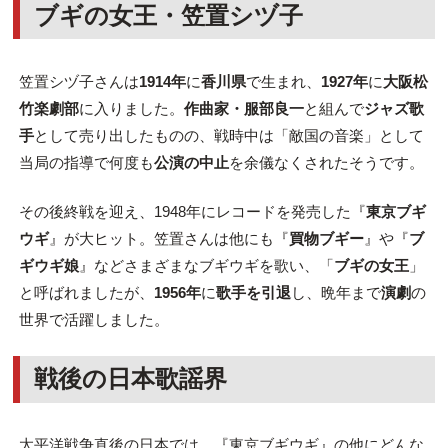
ブギの女王・笠置シヅ子
笠置シヅ子さんは
1914年
に
香川県
で生まれ、
1927年
に
大阪松
竹楽劇部
に入りました。
作曲家・服部良一
と組んで
ジャズ歌
手
として売り出したものの、戦時中は「敵国の音楽」として
当局の指導で何度も
公演の中止
を余儀なくされたそうです。
その後終戦を迎え、1948年にレコードを発売した『
東京ブギ
ウギ
』が大ヒット。笠置さんは他にも『
買物ブギー
』や『
ブ
ギウギ娘
』などさまざまなブギウギを歌い、「
ブギの女王
」
と呼ばれましたが、
1956年
に
歌手を引退
し、晩年まで
演劇
の
世界で活躍しました。
戦後の日本歌謡界
太平洋戦争直後の日本では、『東京ブギウギ』の他にどんな