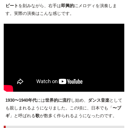
ビート
を刻みながら、右手は
即興的
にメロディを演奏しま
す。実際の演奏はこんな感じです。
1930〜1940年代
には
世界的に流行
し始め、
ダンス音楽
として
も親しまれるようになりました。この頃に、日本でも「
〜ブ
ギ
」と呼ばれる
歌
が数多く作られるようになったのです。