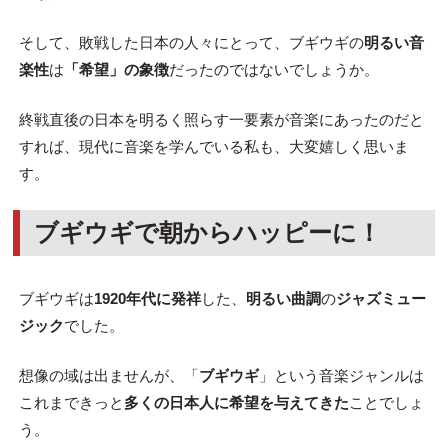
そして、敗戦した日本の人々にとって、ブギウギの
明るい音
楽性
は
「希望」の象徴
だったのではないでしょうか。
終戦直後の日本を明るく照らす一要素が音楽にあったのだと
すれば、現代に音楽を学んでいる私も、大変嬉しく思いま
す。
ブギウギで朝からハッピーに！
ブギウギは
1920年代に発祥
した、
明るい曲調
の
ジャズミュー
ジック
でした。
想像の域は出ませんが、「
ブギウギ
」という音楽ジャンルは
これまできっと
多くの日本人に希望を与えてきた
ことでしょ
う。