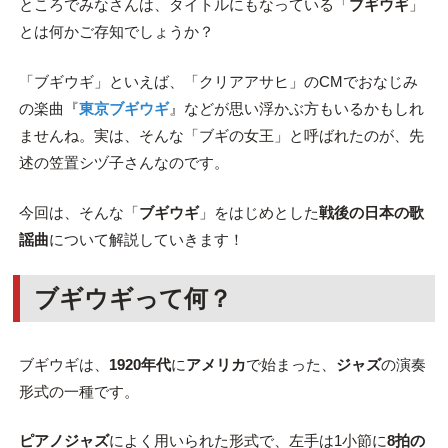
ところでみなさんは、タイトルにもなっている「
ブギウギ
」
とは何かご存知でしょうか？
「ブギウギ」といえば、「クリアアサヒ」のCMでおなじみ
の楽曲『
東京ブギウギ
』などが思い浮かぶ方もいるかもしれ
ませんね。実は、そんな「ブギの女王」と呼ばれたのが、先
述の笠置シヅ子さんなのです。
今回は、そんな「
ブギウギ
」をはじめとした
戦後の日本の歌
謡曲
について解説していきます！
ブギウギって何？
ブギウギは、
1920年代
に
アメリカ
で始まった、
ジャズ
の演奏
形式の一種です。
ピアノジャズ
によく用いられた形式で、左手は1小節に
8拍の