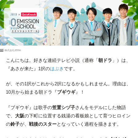
PR
株式会社JERA
こんにちは。好きな連続テレビ小説（通称「
朝ドラ
」）は、
『あさが来た』1択の
はぶき
です。
が、その1択がこれから2択になるかもしれません。理由は、
10月から始まる朝ドラ『
ブギウギ
』！
『ブギウギ』は歌手の
笠置シヅ子
さんをモデルにした物語
で、
大阪
の下町に位置する銭湯の看板娘として育つヒロイン
の
鈴子
が、
戦後のスター
となっていく過程を描きます。