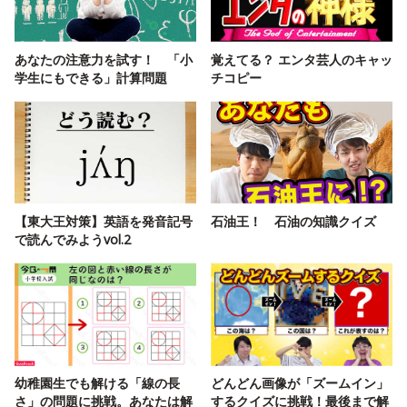
あなたの注意力を試す！ 「小
覚えてる？ エンタ芸人のキャッ
学生にもできる」計算問題
チコピー
【東大王対策】英語を発音記号
石油王！ 石油の知識クイズ
で読んでみようvol.2
幼稚園生でも解ける「線の長
どんどん画像が「ズームイン」
さ」の問題に挑戦。あなたは解
するクイズに挑戦！最後まで解