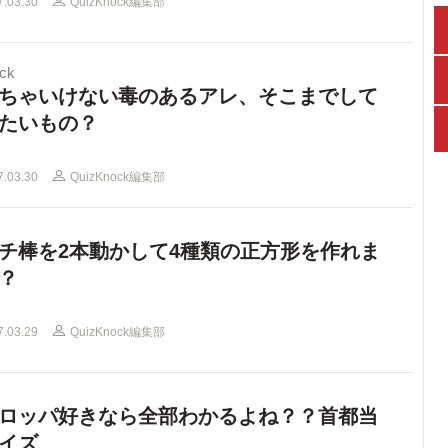
7.03.30
QuizKnock編集部
ck
ちゃいけない毒のあるアレ、そこまでして
たいもの？
7.03.30
QuizKnock編集部
チ棒を2本動かして4種類の正方形を作れま
？
7.03.29
QuizKnock編集部
ロッパ好きなら全部わかるよね？？首都当
イズ