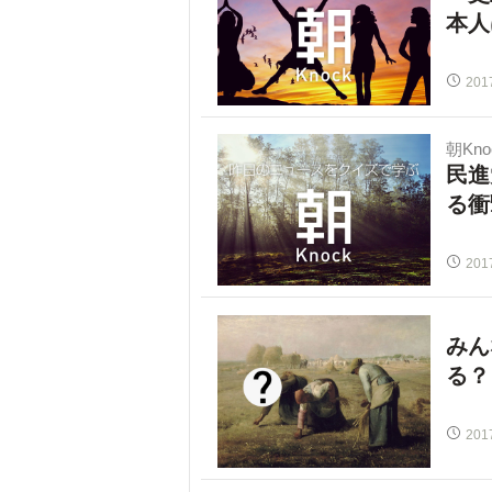
本人
201
朝Kno
民進
る衝
201
みん
る？
201