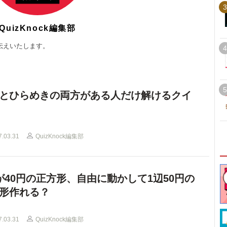
3
QuizKnock編集部
伝えいたします。
4
5
とひらめきの両方がある人だけ解けるクイ
7.03.31
QuizKnock編集部
が40円の正方形、自由に動かして1辺50円の
形作れる？
7.03.31
QuizKnock編集部