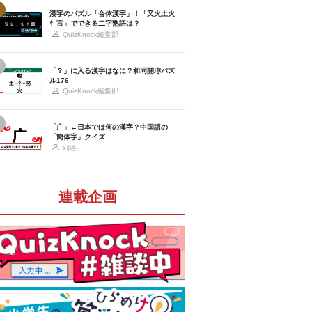
漢字のパズル「合体漢字」！「又火土火
忄言」でできる二字熟語は？
QuizKnock編集部
「？」に入る漢字はなに？和同開珎パズ
ル176
QuizKnock編集部
「广」←日本では何の漢字？中国語の
「簡体字」クイズ
刈谷
連載企画