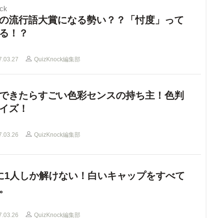
ck
の流行語大賞になる勢い？？「忖度」って
る！？
7.03.27
QuizKnock編集部
できたらすごい色彩センスの持ち主！色判
イズ！
7.03.26
QuizKnock編集部
に1人しか解けない！白いキャップをすべて
。
7.03.26
QuizKnock編集部