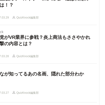
は！？
7.03.29
QuizKnock編集部
ck
党がVR業界に参戦？炎上商法もささやかれ
撃の内容とは？
7.03.28
QuizKnock編集部
なが知ってるあの名画、隠れた部分わか
7.03.27
QuizKnock編集部