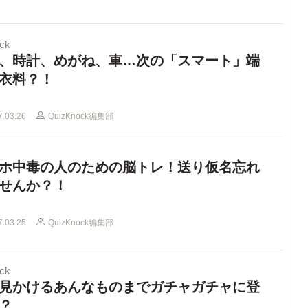
ck
、時計、めがね、車…次の「スマート」端
衣料？！
7.03.26
QuizKnock編集部
ホ中毒の人のための脳トレ！送り仮名忘れ
せんか？！
7.03.25
QuizKnock編集部
ck
見かけるあんなものまでガチャガチャに登
？