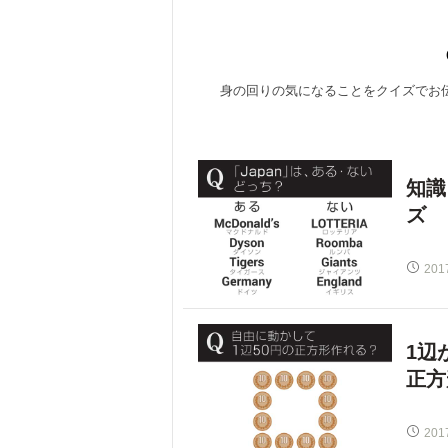
身の回りの気になることをクイズでお
知識
ズ
201
1辺
正方
201