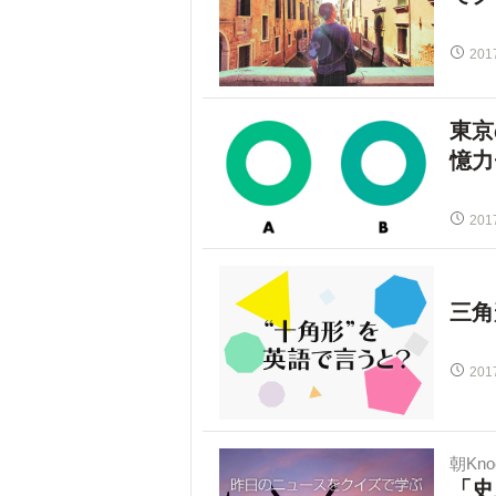
201
東京
憶力
201
三角
201
朝Kno
「史