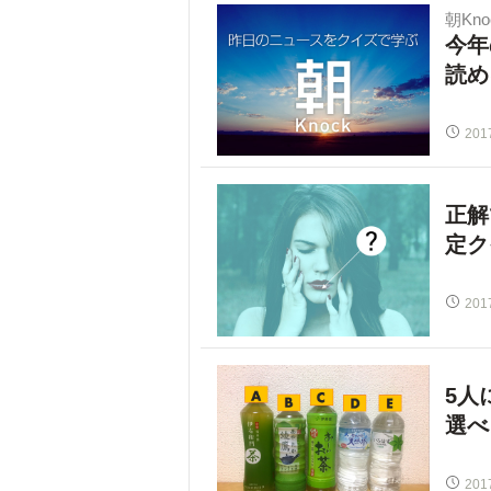
朝Kno
今年
読め
201
正解
定ク
201
5人
選べ
201