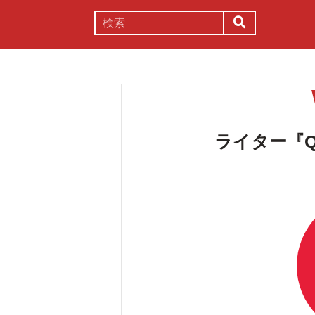
謎解き
コラム
常識
理系
ライター『Q