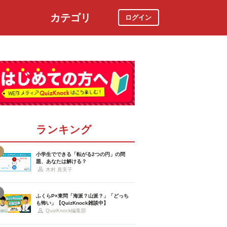
カテゴリ
ログイン
社会
スポーツ
時事ニュース
特集
ランキング
小学生でできる「転がる2つの円」の問
題、あなたは解ける？
木村 真実子
ふくらP×東問「海派？山派？」「どっち
も怖い」【QuizKnock雑談中】
QuizKnock編集部