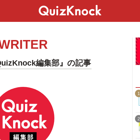
スペシャル
ライフ
ことば
カルチャー
WRITER
uizKnock編集部』の記事
1
2