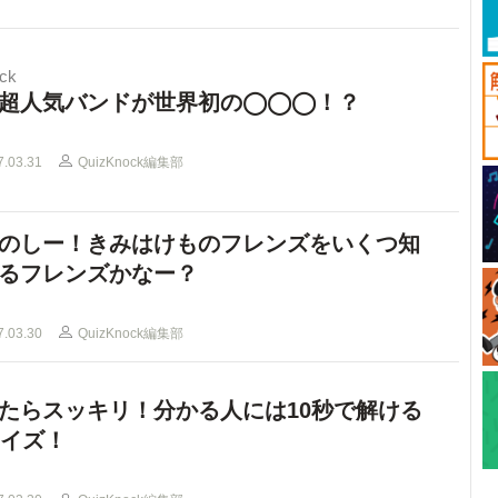
ck
超人気バンドが世界初の◯◯◯！？
7.03.31
QuizKnock編集部
のしー！きみはけものフレンズをいくつ知
るフレンズかなー？
7.03.30
QuizKnock編集部
たらスッキリ！分かる人には10秒で解ける
クイズ！