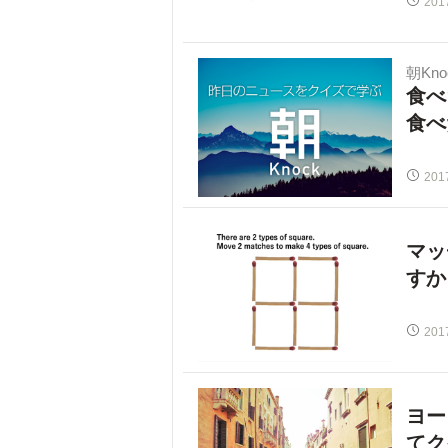
201
朝Kno
食べ
食べ
201
マッ
すか
201
ヨー
てク