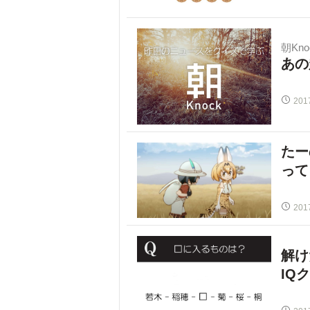
朝Kno
あの
201
たー
って
201
解け
IQ