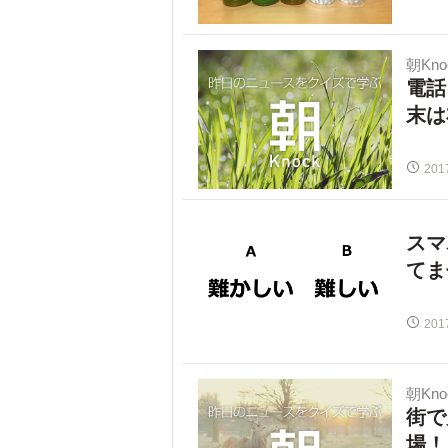
朝Kno
電話
末は
201
スマ
てま
201
朝Kno
街で
場！