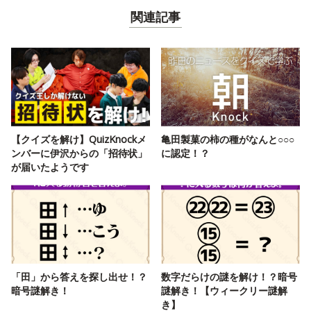
関連記事
【クイズを解け】QuizKnockメ
亀田製菓の柿の種がなんと○○○
ンバーに伊沢からの「招待状」
に認定！？
が届いたようです
「田」から答えを探し出せ！？
数字だらけの謎を解け！？暗号
暗号謎解き！
謎解き！【ウィークリー謎解
き】